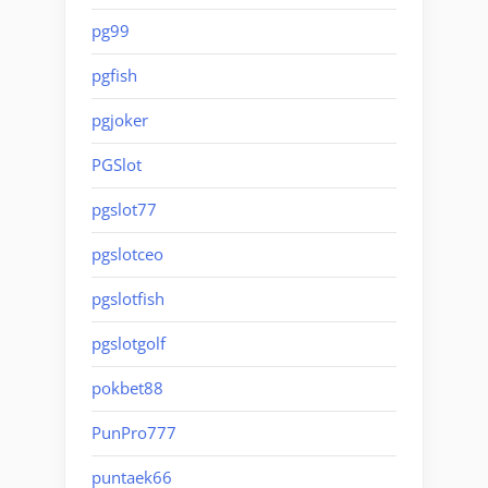
pg99
pgfish
pgjoker
PGSlot
pgslot77
pgslotceo
pgslotfish
pgslotgolf
pokbet88
PunPro777
puntaek66