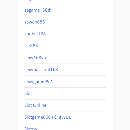
sagame168th
sawan888
sbobet168
scr888
sexy168vip
sexybaccarat168
sexygame992
Slot
Slot Online
Slotgame666 เข้าสู่ระบบ
Slotxo