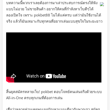
บทความนี้พวกเราเลยต้องการมาเล่าประสบการณ์ตรงให้ฟัง
แบบไม่อวย ไม่ขายสินค้า อยากให้คนที่กำลังหาเว็บดีๆได้
ลองเปิดใจ เพราะ pokbet88 ไม่ได้แค่ครบ แต่ว่ามันใช้งานได้
จริง แล้วก็มันเหมาะกับทุกคนที่อยากเล่นแบบสุขใจในระยะยาว
สิ้นยุคสมัครหลายเว็บ! pokbet ตอบโจทย์คนเล่นจริงด้วยระบบ
All-in-One ครบทุกเกมที่ต้องการเล่น
เชื่อว่าหลายท่านเคยพบเจอปัญหาแบบเดียวกับพวกเรา สมัคร