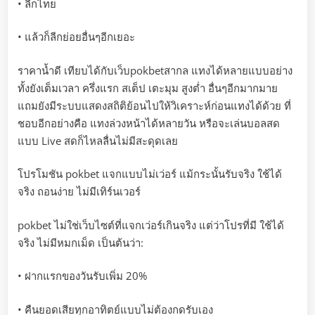
• ลีกไทย
• แล้วก็ลีกย่อยอื่นๆอีกเยอะ
ราคาน้ำดี เทียบได้กับเว็บpokbetสากล แทงได้หลายแบบอย่าง
ทั้งยังเต็มเวลา ครึ่งแรก สเต็ป เตะมุม สูงต่ำ อื่นๆอีกมากมาย
แถมยังมีระบบแสดงสถิติย้อนไปให้วิเคราะห์ก่อนแทงได้ด้วย ที่
ชอบอีกอย่างคือ แทงล่วงหน้าได้หลายวัน หรือจะเล่นบอลสด
แบบ Live สดก็ไหลลื่นไม่มีสะดุดเลย
โปรโมชัน pokbet แจกแบบไม่เว่อร์ แม้กระนั้นรับจริง ใช้ได้
จริง ถอนง่าย ไม่มีเทิร์นเวอร์
pokbet ไม่ใช่เว็บไซต์ที่แจกเว่อร์เกินจริง แต่ว่าโปรที่มี ใช้ได้
จริง ไม่มีหมกเม็ด เป็นต้นว่า:
• ฝากแรกของวันรับเพิ่ม 20%
• คืนยอดเสียทุกอาทิตย์แบบไม่ต้องกดรับเอง