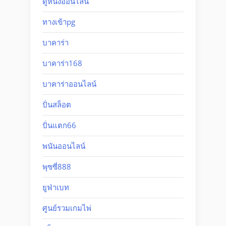
ดูหนังออนไลน์
ทางเข้าpg
บาคาร่า
บาคาร่า168
บาคาร่าออนไลน์
ปั่นสล็อต
ปั่นแตก66
พนันออนไลน์
พุซซี่888
ยูฟ่าเบท
ศูนย์รวมเกมไพ่