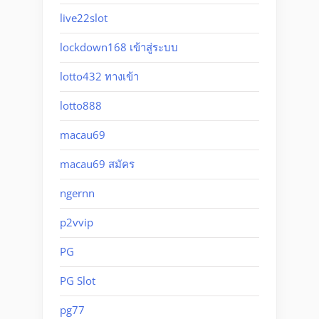
live22slot
lockdown168 เข้าสู่ระบบ
lotto432 ทางเข้า
lotto888
macau69
macau69 สมัคร
ngernn
p2vvip
PG
PG Slot
pg77