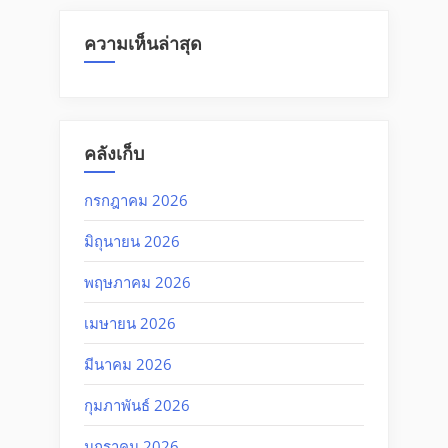
ความเห็นล่าสุด
คลังเก็บ
กรกฎาคม 2026
มิถุนายน 2026
พฤษภาคม 2026
เมษายน 2026
มีนาคม 2026
กุมภาพันธ์ 2026
มกราคม 2026