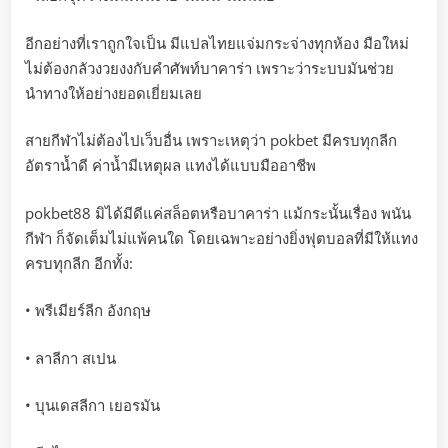
อีกอย่างที่เราถูกใจเป็น มีแปลไทยแจ่มกระจ่างทุกห้อง มือใหม่
ไม่ต้องกลัวงวยงงกับคำศัพท์บาคาร่า เพราะว่าระบบมันช่วย
นำทางให้อย่างยอดเยี่ยมเลย
สายกีฬาไม่ต้องไปเว็บอื่น เพราะเหตุว่า pokbet มีครบทุกลีก
อัตราน้ำดี ค่าน้ำมีเหตุผล แทงได้แบบมืออาชีพ
pokbet88 มิได้มีดีแค่สล็อตหรือบาคาร่า แม้กระนั้นเรื่อง พนัน
กีฬา ก็จัดเต็มไม่แพ้คนใด โดยเฉพาะอย่างยิ่งฟุตบอลที่มีให้แทง
ครบทุกลีก อีกทั้ง:
• พรีเมียร์ลีก อังกฤษ
• ลาลีกา สเปน
• บุนเดสลีกา เยอรมัน