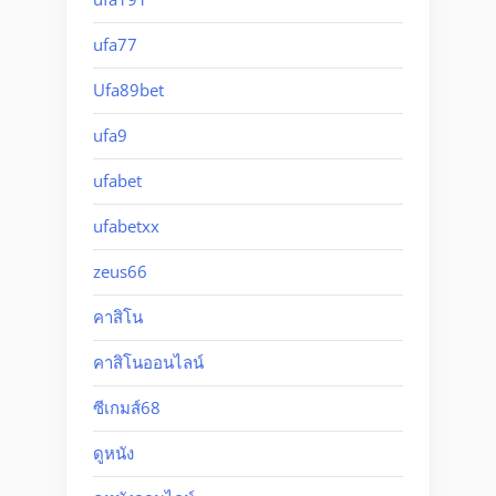
ufa77
Ufa89bet
ufa9
ufabet
ufabetxx
zeus66
คาสิโน
คาสิโนออนไลน์
ซีเกมส์68
ดูหนัง