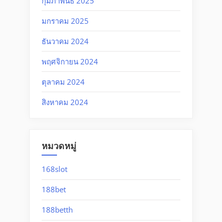
กุมภาพันธ์ 2025
มกราคม 2025
ธันวาคม 2024
พฤศจิกายน 2024
ตุลาคม 2024
สิงหาคม 2024
หมวดหมู่
168slot
188bet
188betth