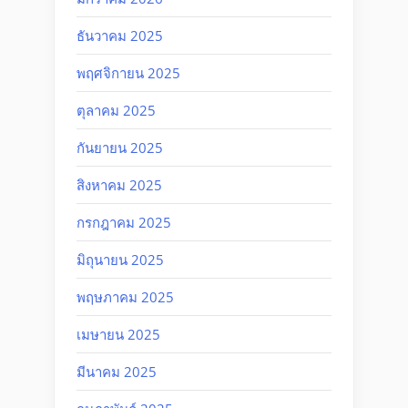
ธันวาคม 2025
พฤศจิกายน 2025
ตุลาคม 2025
กันยายน 2025
สิงหาคม 2025
กรกฎาคม 2025
มิถุนายน 2025
พฤษภาคม 2025
เมษายน 2025
มีนาคม 2025