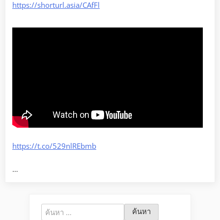
https://shorturl.asia/CAfFl
https://t.co/529nlREbmb
…
ค้นหา