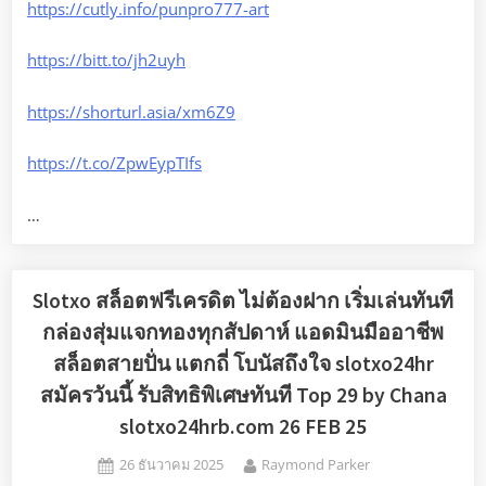
https://cutly.info/punpro777-art
https://bitt.to/jh2uyh
https://shorturl.asia/xm6Z9
https://t.co/ZpwEypTIfs
…
Slotxo สล็อตฟรีเครดิต ไม่ต้องฝาก เริ่มเล่นทันที
กล่องสุ่มแจกทองทุกสัปดาห์ แอดมินมืออาชีพ
สล็อตสายปั่น แตกถี่ โบนัสถึงใจ slotxo24hr
สมัครวันนี้ รับสิทธิพิเศษทันที Top 29 by Chana
slotxo24hrb.com 26 FEB 25
Posted
By
26 ธันวาคม 2025
Raymond Parker