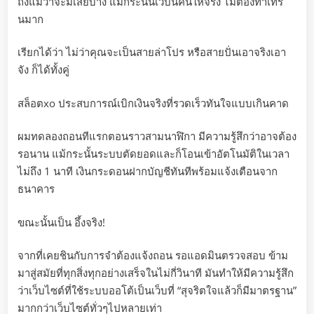
ถึงแม้ว่าจะมีเสียบ้าง แม้กระนั้นเว็บนี้คืนให้จริง ไม่ต้องทำเทิร์
นมาก
เรียกได้ว่า ไม่ว่าคุณจะเป็นสายล่าโปร หรือสายปั่นเอาจริงเอา
จัง ก็ได้ทั้งคู่
สล็อตxo ประสบการณ์เบิกเงินจริงที่รวดเร็วทันใจแบบเกินคาด
ผมทดลองถอนทีแรกตอนราวสามนาฬิกา มีความรู้สึกว่าอาจต้อง
รอนาน แม้กระนั้นระบบตัดยอดและก็โอนเข้าอัตโนมัติในเวลา
ไม่ถึง 1 นาที เงินกระดอนฝากบัญชีทันทีพร้อมแจ้งเตือนจาก
ธนาคาร
ขณะนั้นเป็น อึ้งจริง!
จากที่เคยชินกับการจำต้องแจ้งถอน รอแอดมินตรวจสอบ ข้าม
มาสู่สมัยที่ทุกสิ่งทุกอย่างเสร็จในไม่กี่วินาที มันทำให้มีความรู้สึก
ว่าเว็บไซต์ที่ใช้ระบบออโต้เป็นเว็บที่ “สุจริตใจแล้วก็มีมาตรฐาน”
มากกว่าเว็บไซต์ทั่วๆไปหลายเท่า