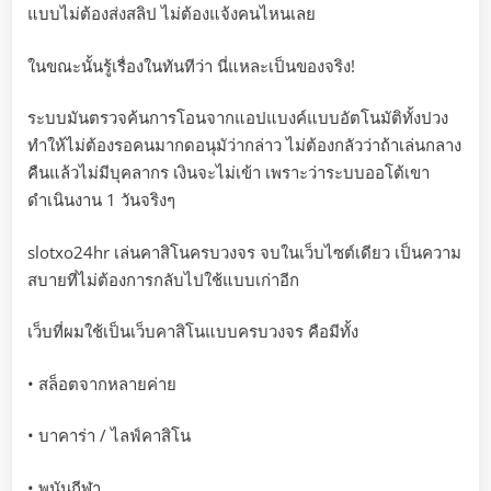
แบบไม่ต้องส่งสลิป ไม่ต้องแจ้งคนไหนเลย
ในขณะนั้นรู้เรื่องในทันทีว่า นี่แหละเป็นของจริง!
ระบบมันตรวจค้นการโอนจากแอปแบงค์แบบอัตโนมัติทั้งปวง
ทำให้ไม่ต้องรอคนมากดอนุมัว่ากล่าว ไม่ต้องกลัวว่าถ้าเล่นกลาง
คืนแล้วไม่มีบุคลากร เงินจะไม่เข้า เพราะว่าระบบออโต้เขา
ดำเนินงาน 1 วันจริงๆ
slotxo24hr เล่นคาสิโนครบวงจร จบในเว็บไซต์เดียว เป็นความ
สบายที่ไม่ต้องการกลับไปใช้แบบเก่าอีก
เว็บที่ผมใช้เป็นเว็บคาสิโนแบบครบวงจร คือมีทั้ง
• สล็อตจากหลายค่าย
• บาคาร่า / ไลฟ์คาสิโน
• พนันกีฬา