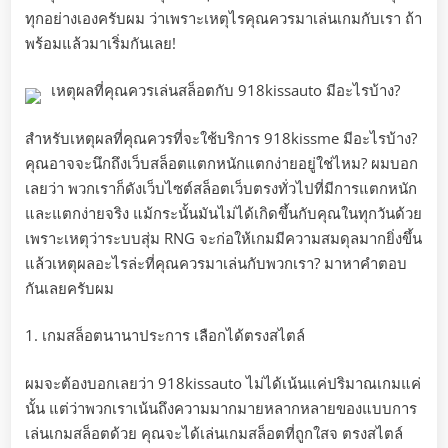
ทุกอย่างเองครับผม ว่าเพราะเหตุไรคุณควรมาเล่นเกมกับเรา ถ้า
พร้อมแล้วมาเริ่มกันเลย!
เหตุผลที่คุณควรเล่นสล็อตกับ 918kissauto มีอะไรบ้าง?
สำหรับเหตุผลที่คุณควรที่จะใช้บริการ 918kissme มีอะไรบ้าง?
คุณอาจจะนึกถึงเว็บสล็อตแตกหนักแตกง่ายอยู่ใช่ไหม? ผมบอก
เลยว่า พวกเราก็ดังเว็บไซต์สล็อตเว็บตรงทั่วไปที่มีการแตกหนัก
และแตกง่ายจริง แม้กระนั้นมันไม่ได้เกิดขึ้นกับคุณในทุกวันด้วย
เพราะเหตุว่าระบบสุ่ม RNG จะก่อให้เกมมีความสมดุลมากยิ่งขึ้น
แล้วเหตุผลอะไรล่ะที่คุณควรมาเล่นกับพวกเรา? มาหาคำตอบ
กันเลยครับผม
1. เกมสล็อตนานาประการ เลือกได้ตรงสไตล์
ผมจะต้องบอกเลยว่า 918kissauto ไม่ได้เน้นแค่ปริมาณเกมแค่
นั้น แต่ว่าพวกเราเน้นถึงความมากมายหลากหลายของแบบการ
เล่นเกมสล็อตด้วย คุณจะได้เล่นเกมสล็อตที่ถูกใสจ ตรงสไตล์