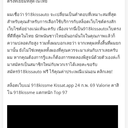
ตรงที่เยี่ยมที่สุดในไทย
ผมเชื่อว่า 918kissauto จะเปลี่ยนเป็นคำตอบที่เหมาะสมที่สุด
สำหรับคุณสำหรับการเลือกใช้บริการกับสล็อตเว็บไซต์ตรงสัก
เว็บไซต์อย่างแน่แท้นะครับ เนื่องจากนี่เป็น918kissautoเว็บตรง
ที่ดีที่สุดในไทย นักพนันชาวไทยมั่นอกมั่นใจในคุณภาพแล้วก็
ความปลอดภัยสูง รวมทั้งผมบอกเลยว่า จากเหตุผลทั้งสิ้นที่ผมยก
มานั้น ยังไม่ใช่เหตุผลทั้งผองที่คุณควรจะมาเล่นกับเราเลยครับ
ผม หากคุณต้องการรู้และก็ต้องการทดลองพิสูจน์ด้วยตัวเองล่ะก็
มาสมัครเป็นสมาชิกใหม่กับพวกเราได้เลยคะขอรับ
สมัคร918kissauto ฟรี ไร้คุณค่าประเพณีแน่นอน คลิกเลย!
สล็อตเว็บแม่ 918kissme Kissat.app 24 ก.พ. 69 Valorie คาสิ
โน 918kissme แตกหนัก Top 97