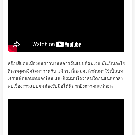
หรือเสียต่อเนื่องกันยาวนานหลายวันแบบที่ผมเจอ มันเป็นอะไร
ที่น่าหงุดหงิดใจมากๆครับ แม้กระนั้นผมจะนำมันมาใช้เป็นบท
เรียนเพื่อสอนตนเองใหม่ และก็ผมมั่นใจว่าคนใดกันแน่ที่กำลัง
พบเรื่องราวแบบผมต้องรับมือได้ดีมากยิ่งกว่าผมแน่นอน