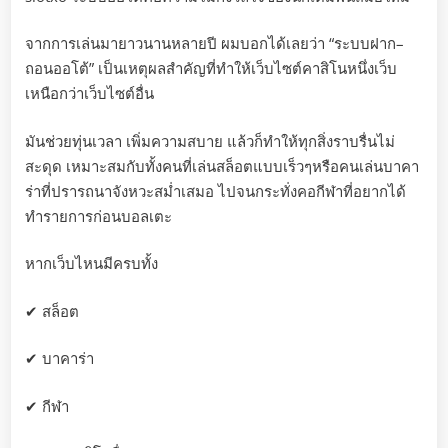
จากการเล่นมายาวนานหลายปี ผมบอกได้เลยว่า “ระบบฝาก–
ถอนออโต้” เป็นเหตุผลสำคัญที่ทำให้เว็บไซต์คาสิโนหนึ่งเว็บ
เหนือกว่าเว็บไซต์อื่น
มันช่วยทุ่นเวลา เพิ่มความสบาย แล้วก็ทำให้ทุกสิ่งราบรื่นไม่
สะดุด เหมาะสมกับทั้งคนที่เล่นสล็อตแบบเร็วๆหรือคนเล่นบาคา
ร่าที่ปรารถนาจังหวะสม่ำเสมอ ไปจนกระทั่งคอกีฬาที่อยากได้
ทำรายการก่อนบอลเตะ
หากเว็บไหนมีครบทั้ง
✔ สล็อต
✔ บาคาร่า
✔ กีฬา