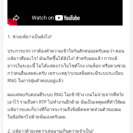
1. ช่วงแพ้ยาวเป็นยังไง?
ประการแรก เราต้องทำความเข้าใจกันสักหน่อยครับผมว่า ตอน
แพ้ยาวคืออะไร? มันเกิดขึ้นได้ยังไง? สำหรับผมแล้ว การแพ้
ยาวๆในระยะนี้ ไม่ได้แสดงว่าเว็บไซต์โกง เกมล็อก หรือดวงซวย
กว่าคนอื่นเลยค่ะครับ เพราะเหตุว่าเกมสล็อตจะมีระบบระเบียบ
RNG ในการสุ่มคำตอบอยู่แล้ว
ผมแค่พบกับตอนที่ระบบ RNG ไม่เข้าข้าง เกมไม่จ่ายจากที่หวัง
เอาไว้ รวมถึงค่า RTP ไม่ทำงานอีกด้วย นั่นเป็นเหตุผลที่ทำให้ผม
แพ้ยาวๆและก็บางทีก็อาจจะรวมถึงข้อผิดพลาดส่วนตัวของผม
ในข้อถัดๆไปด้วยนั่นเองครับผม
2. แพ้ยาวด้วยเหตุว่าเล่นนานเกินความจำเป็น?