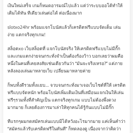
เงินใหม่เสร็จ เกมก็หมดอารมณ์ไปแล้ว แต่ว่าระบบออโต้ทำให้
เติมได้ทัน ทีเดียวเล่นต่อได้ ต่อเนื่องมาก
slotxo24hr พร้อมแจกโบนัสแล้วก็เครดิตฟรีแบบจัดเต็ม เล่น
ง่าย แตกจริงทุกเกม!
สล็อตxo เว็บสล็อตที่ แจกโบนัสจริง ให้เครดิตฟรีแบบไม่มีกั๊ก
และเกมแตกง่ายจนกระทั่งจำเป็นต้องร้องว้าว บอกเลยว่าผมคือ
หนึ่งในคนที่เคยสงสัยเช่นเดียวกันว่า “มันจะจริงเหรอ?” แต่ภาย
หลังลองเล่นมาหลายเว็บ เปลี่ยนมาหลายค่าย
ก็พบทั้งดีรวมทั้งแยบ… จวบจนกระทั่งมาเจอเว็บไซต์ที่ให้ เครดิต
ฟรีแบบจัดหนัก พร้อมโบนัสเพิ่มเติมเงินที่เสมือนแจกเงินให้เล่น
ฟรีๆรวมทั้งที่สำคัญเป็น แตกจริงทุกเกม แบบไม่ต้องพึ่งดวง
มากมาย ก็เลยต้องการมาเล่าให้ทุกคนได้รู้กันแบบไม่มีกั๊ก
ทีแรกๆผมกดสมัครเล่นแบบมิได้หวังอะไรมากมาย แค่เห็นคำว่า
“สมัครแล้วรับเครดิตฟรีในทันที” ก็ทดลองดู เนื่องจากว่าคิดว่า