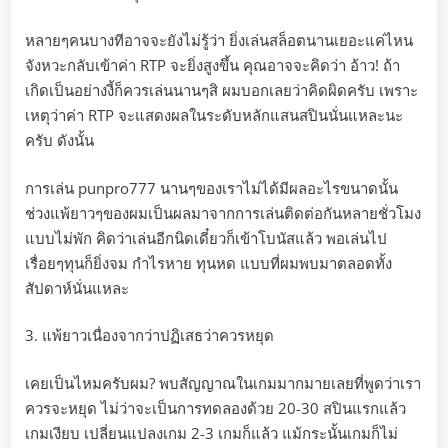
หลายๆคนบางทีอาจจะยังไม่รู้ว่า ยิ่งเล่นสล็อตนานเยอะแค่ไหน
จังหวะกลับเข้าค่า RTP จะยิ่งสูงขึ้น คุณอาจจะคิดว่า อ้าว! ถ้า
เกิดเป็นอย่างงี้ก็ควรเล่นนานๆสิ ผมบอกเลยว่าคิดผิดครับ เพราะ
เหตุว่าค่า RTP จะแสดงผลในระดับหลักแสนสปินนั่นแหละนะ
ครับ ดังนั้น
การเล่น punpro777 นานๆของเราไม่ได้มีผลอะไรขนาดนั้น
ช่วงแพ้ยาวๆของผมเป็นผลมาจากการเล่นติดต่อกันหลายชั่วโมง
แบบไม่พัก คิดว่าเล่นอีกนิดเดี๋ยวก็เข้าโบนัสแล้ว พอเล่นไป
เรื่อยๆทุนก็ยิ่งจม กำไรหาย ทุนหด แบบที่ผมพบมาตลอดทั้ง
สัปดาห์นั่นแหละ
3. แพ้ยาวเนื่องจากว่าปฏิเสธว่าควรหยุด
เคยเป็นไหมครับผม? พบสัญญาณในเกมมากมายเลยที่พูดว่าเรา
ควรจะหยุด ไม่ว่าจะเป็นการทดลองด้วย 20-30 สปินแรกแล้ว
เกมเงียบ เปลี่ยนแปลงเกม 2-3 เกมก็แล้ว แม้กระนั้นเกมก็ไม่