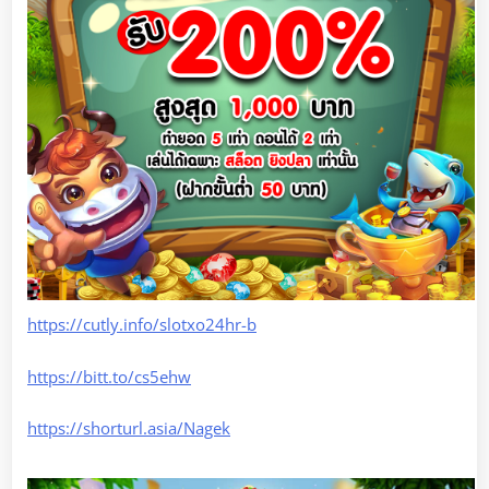
https://cutly.info/slotxo24hr-b
https://bitt.to/cs5ehw
https://shorturl.asia/Nagek