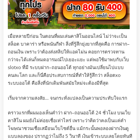
เมื่อหลายปีก่อน ในตอนที่ผมเล่นคาสิโนออนไลน์ ไม่ว่าจะเป็น
สล็อต บาคาร่า หรือพนันกีฬา สิ่งที่รู้สึกยุ่งยากที่สุดคือ การฝาก–
ถอนเงิน เพราะว่าต้องส่งสลิปให้แอดไม่น คอยการตรวจทาน
กว่าจะได้เล่นก็หมดอารมณ์ไปเยอะแยะ แต่พอใช้มาพบกับเว็บ
slotxo ที่มี ระบบฝาก–ถอนออโต้ ทุกอย่างมันเปลี่ยนไปแบบ
คนละโลก และก็นี่คือประสบการณ์ที่ทำให้รู้สึกว่า สล็อตxo
ระบบออโต้ คือสิ่งที่นักเดิมพันสมัยใหม่จะต้องมีที่สุด
เริ่มจากความสงสัย… จนกระทั่งแปลงเป็นความประทับใจแรก
คราวแรกที่ผมมองเห็นคำว่า ฝาก–ถอนออโต้ 24 ชั่วโมง บนเว็บ
คาสิโน ผมยังไม่ค่อยเชื่อเท่าไหร่ เพราะว่าคิดว่าคงเป็นแค่คำ
โฆษณาชวนเชื่อเสมือนเว็บไซต์อื่น แม้กระนั้นพอลองฝากเงินดู
แบบลองของ ปรากฏว่าไม่ถึง 5 วินาที เงินเข้าระบบเลยโดยทันที