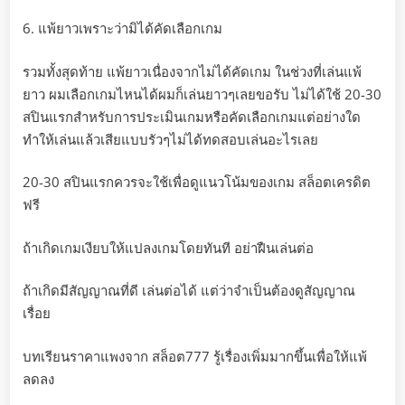
6. แพ้ยาวเพราะว่ามิได้คัดเลือกเกม
รวมทั้งสุดท้าย แพ้ยาวเนื่องจากไม่ได้คัดเกม ในช่วงที่เล่นแพ้
ยาว ผมเลือกเกมไหนได้ผมก็เล่นยาวๆเลยขอรับ ไม่ได้ใช้ 20-30
สปินแรกสำหรับการประเมินเกมหรือคัดเลือกเกมแต่อย่างใด
ทำให้เล่นแล้วเสียแบบรัวๆไม่ได้ทดสอบเล่นอะไรเลย
20-30 สปินแรกควรจะใช้เพื่อดูแนวโน้มของเกม สล็อตเครดิต
ฟรี
ถ้าเกิดเกมเงียบให้แปลงเกมโดยทันที อย่าฝืนเล่นต่อ
ถ้าเกิดมีสัญญาณที่ดี เล่นต่อได้ แต่ว่าจำเป็นต้องดูสัญญาณ
เรื่อย
บทเรียนราคาแพงจาก สล็อต777 รู้เรื่องเพิ่มมากขึ้นเพื่อให้แพ้
ลดลง