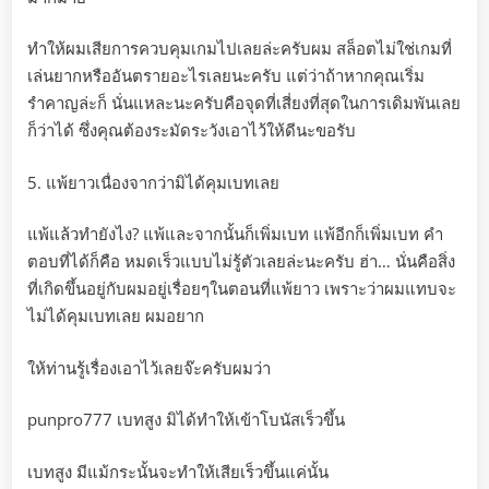
ทำให้ผมเสียการควบคุมเกมไปเลยล่ะครับผม สล็อตไม่ใช่เกมที่
เล่นยากหรืออันตรายอะไรเลยนะครับ แต่ว่าถ้าหากคุณเริ่ม
รำคาญล่ะก็ นั่นแหละนะครับคือจุดที่เสี่ยงที่สุดในการเดิมพันเลย
ก็ว่าได้ ซึ่งคุณต้องระมัดระวังเอาไว้ให้ดีนะขอรับ
5. แพ้ยาวเนื่องจากว่ามิได้คุมเบทเลย
แพ้แล้วทำยังไง? แพ้และจากนั้นก็เพิ่มเบท แพ้อีกก็เพิ่มเบท คำ
ตอบที่ได้ก็คือ หมดเร็วแบบไม่รู้ตัวเลยล่ะนะครับ ฮ่า… นั่นคือสิ่ง
ที่เกิดขึ้นอยู่กับผมอยู่เรื่อยๆในตอนที่แพ้ยาว เพราะว่าผมแทบจะ
ไม่ได้คุมเบทเลย ผมอยาก
ให้ท่านรู้เรื่องเอาไว้เลยจ๊ะครับผมว่า
punpro777 เบทสูง มิได้ทำให้เข้าโบนัสเร็วขึ้น
เบทสูง มีแม้กระนั้นจะทำให้เสียเร็วขึ้นแค่นั้น