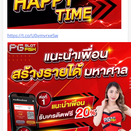
https://t.co/U0vmvrxeSw