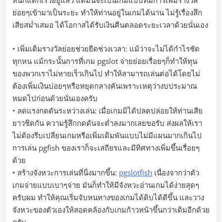
หนักแตกเร็วอยู่แล้ว แต่มันจะเป็นเกมแบบที่มีการเพิ่มรางวัล
ย่อยๆเข้ามาเป็นระยะ ทำให้ท่านอยู่ในเกมได้นาน ไม่รู้เรื่องสึก
เสียสม่ำเสมอ ได้โอกาสได้รับเงินคืนตลอดระยะเวลาด้วยนั่นเอง
• เพิ่มเติมรางวัลย่อยช่วยยืดช่วงเวลา: แม้ว่าจะไม่ได้กำไรชัด
ทุกหน แม้กระนั้นการที่เกม pgslot จ่ายย่อยเรื่อยๆก็ทำให้ทุน
ของพวกเราไม่หายเร็วเกินไป ทำให้สามารถเล่นต่อได้โดยไม่
ต้องเพิ่มเงินบ่อยๆหรือหยุดกลางคันเพราะเหตุว่างบประมาณ
หมดไปก่อนด้วยนั่นเองครับ
• ลดแรงกดดันระหว่างเล่น: เมื่อเกมมิได้ปลดปล่อยให้ท่านเสีย
ยาวชิดกัน ความรู้สึกกดดันจะต่ำลงมากเลยขอรับ ส่งผลให้เรา
ไม่ต้องรีบเปลี่ยนเกมหรือเพิ่มเดิมพันแบบไม่มีแผนมากเกินไป
การเล่น pgfish ของเราก็จะเสถียรและมีทิศทางเพิ่มขึ้นเรื่อยๆ
ด้วย
• สร้างจังหวะการเล่นที่นิ่งมากขึ้น:
pgslotfish
เนื่องจากว่าตัว
เกมจ่ายแบบเบาๆจ่าย มันก็ทำให้มีจังหวะอ่านเกมได้ง่ายสุดๆ
ครับผม ทำให้คุณเริ่มจับหนทางของเกมได้ดิบได้ดีขึ้น และวาง
จังหวะของตัวเองให้สอดคล้องกับเกมก้าวหน้าขึ้นกว่าเดิมอีกด้วย
ครับ