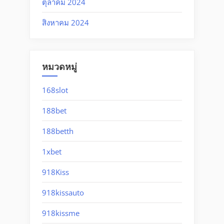
ตุลาคม 2024
สิงหาคม 2024
หมวดหมู่
168slot
188bet
188betth
1xbet
918Kiss
918kissauto
918kissme