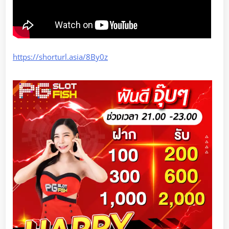
https://shorturl.asia/8By0z