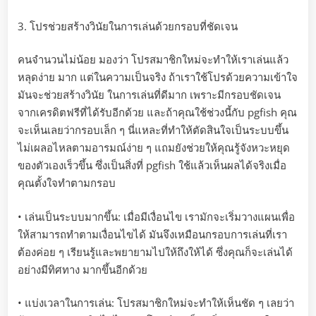
3. โปรช่วยสร้างวินัยในการเล่นด้วยกรอบที่ชัดเจน
คนจำนวนไม่น้อย มองว่า โปรสมาชิกใหม่จะทำให้เราเล่นแล้ว
หลุดง่าย มาก แต่ในความเป็นจริง ถ้าเราใช้โปรด้วยความเข้าใจ
มันจะช่วยสร้างวินัย ในการเล่นที่ดีมาก เพราะมีกรอบชัดเจน
จากเครดิตฟรีที่ได้รับอีกด้วย และถ้าคุณใช้ช่วงนี้กับ pgfish คุณ
จะเห็นเลยว่ากรอบเล็ก ๆ นี่แหละที่ทำให้ตัดสินใจเป็นระบบขึ้น
ไม่เผลอไหลตามอารมณ์ง่าย ๆ แถมยังช่วยให้คุณรู้จังหวะหยุด
ของตัวเองเร็วขึ้น ซึ่งเป็นสิ่งที่ pgfish ใช้แล้วเห็นผลได้จริงเมื่อ
คุณตั้งใจทำตามกรอบ
• เล่นเป็นระบบมากขึ้น: เมื่อมีเงื่อนไข เรามักจะเริ่มวางแผนเพื่อ
ให้สามารถทำตามเงื่อนไขได้ มันจึงเหมือนกรอบการเล่นที่เรา
ต้องค่อย ๆ เรียนรู้และพยายามไปให้ถึงให้ได้ ซึ่งคุณก็จะเล่นได้
อย่างมีทิศทาง มากขึ้นอีกด้วย
• แบ่งเวลาในการเล่น: โปรสมาชิกใหม่จะทำให้เห็นชัด ๆ เลยว่า