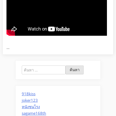
…
ค้นหา
สำหรับ:
918kiss
joker123
หนังชนโรง
sagame168th