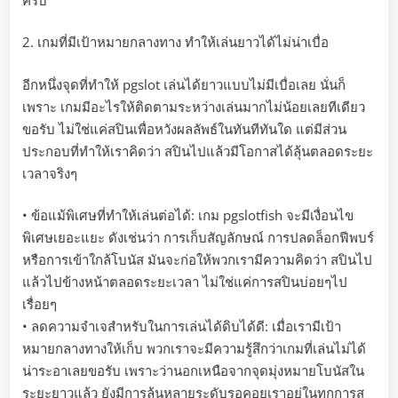
2. เกมที่มีเป้าหมายกลางทาง ทำให้เล่นยาวได้ไม่น่าเบื่อ
อีกหนึ่งจุดที่ทำให้ pgslot เล่นได้ยาวแบบไม่มีเบื่อเลย นั่นก็
เพราะ เกมมีอะไรให้ติดตามระหว่างเล่นมากไม่น้อยเลยทีเดียว
ขอรับ ไม่ใช่แค่สปินเพื่อหวังผลลัพธ์ในทันทีทันใด แต่มีส่วน
ประกอบที่ทำให้เราคิดว่า สปินไปแล้วมีโอกาสได้ลุ้นตลอดระยะ
เวลาจริงๆ
• ข้อแม้พิเศษที่ทำให้เล่นต่อได้: เกม pgslotfish จะมีเงื่อนไข
พิเศษเยอะแยะ ดังเช่นว่า การเก็บสัญลักษณ์ การปลดล็อกฟีพบร์
หรือการเข้าใกล้โบนัส มันจะก่อให้พวกเรามีความคิดว่า สปินไป
แล้วไปข้างหน้าตลอดระยะเวลา ไม่ใช่แค่การสปินบ่อยๆไป
เรื่อยๆ
• ลดความจำเจสำหรับในการเล่นได้ดิบได้ดี: เมื่อเรามีเป้า
หมายกลางทางให้เก็บ พวกเราจะมีความรู้สึกว่าเกมที่เล่นไม่ได้
น่าระอาเลยขอรับ เพราะว่านอกเหนือจากจุดมุ่งหมายโบนัสใน
ระยะยาวแล้ว ยังมีการลุ้นหลายระดับรอคอยเราอยู่ในทุกการส