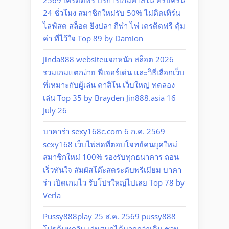
2569 เครดิตฟรี บริการเกมคาสิโน ครบครัน
24 ชั่วโมง สมาชิกใหม่รับ 50% ไม่ติดเทิร์น
ไลฟ์สด สล็อต ยิงปลา กีฬา ไพ่ เครดิตฟรี คุ้ม
ค่า ที่ไว้ใจ Top 89 by Damion
Jinda888 websiteแจกหนัก สล็อต 2026
รวมเกมแตกง่าย ฟีเจอร์เด่น และวิธีเลือกเว็บ
ที่เหมาะกับผู้เล่น คาสิโน เว็บใหญ่ ทดลอง
เล่น Top 35 by Brayden Jin888.asia 16
July 26
บาคาร่า sexy168c.com 6 ก.ค. 2569
sexy168 เว็บไพ่สดที่ตอบโจทย์คนยุคใหม่
สมาชิกใหม่ 100% รองรับทุกธนาคาร ถอน
เร็วทันใจ สัมผัสโต๊ะสดระดับพรีเมียม บาคา
ร่า เปิดเกมไว รับโปรใหญ่ไปเลย Top 78 by
Verla
Pussy888play 25 ส.ค. 2569 pussy888