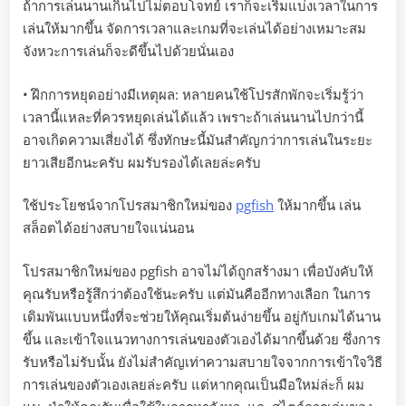
ถ้าการเล่นนานเกินไปไม่ตอบโจทย์ เราก็จะเริ่มแบ่งเวลาในการ
เล่นให้มากขึ้น จัดการเวลาและเกมที่จะเล่นได้อย่างเหมาะสม
จังหวะการเล่นก็จะดีขึ้นไปด้วยนั่นเอง
• ฝึกการหยุดอย่างมีเหตุผล: หลายคนใช้โปรสักพักจะเริ่มรู้ว่า
เวลานี้แหละที่ควรหยุดเล่นได้แล้ว เพราะถ้าเล่นนานไปกว่านี้
อาจเกิดความเสี่ยงได้ ซึ่งทักษะนี้มันสำคัญกว่าการเล่นในระยะ
ยาวเสียอีกนะครับ ผมรับรองได้เลยล่ะครับ
ใช้ประโยชน์จากโปรสมาชิกใหม่ของ
pgfish
ให้มากขึ้น เล่น
สล็อตได้อย่างสบายใจแน่นอน
โปรสมาชิกใหม่ของ pgfish อาจไม่ได้ถูกสร้างมา เพื่อบังคับให้
คุณรับหรือรู้สึกว่าต้องใช้นะครับ แต่มันคืออีกทางเลือก ในการ
เดิมพันแบบหนึ่งที่จะช่วยให้คุณเริ่มต้นง่ายขึ้น อยู่กับเกมได้นาน
ขึ้น และเข้าใจแนวทางการเล่นของตัวเองได้มากขึ้นด้วย ซึ่งการ
รับหรือไม่รับนั้น ยังไม่สำคัญเท่าความสบายใจจากการเข้าใจวิธี
การเล่นของตัวเองเลยล่ะครับ แต่หากคุณเป็นมือใหม่ล่ะก็ ผม