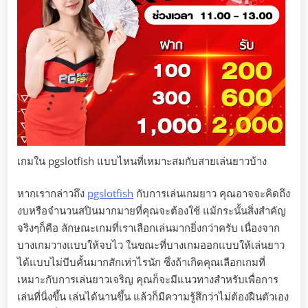
เกมใน pgslotfish แบบไหนที่เหมาะสมกับสายเล่นยาวบ้าง
หากเรากล่าวถึง
pgslotfish
กับการเล่นเกมยาว คุณอาจจะคิดถึง
งบหรือจำนวนสปินมากมายที่คุณจะต้องใช้ แม้กระนั้นสิ่งสำคัญ
จริงๆก็คือ ลักษณะเกมที่เราเลือกเล่นมากยิ่งกว่าครับ เนื่องจาก
บางเกมวางแบบให้จบไว ในขณะที่บางเกมออกแบบให้เล่นยาว
ได้แบบไม่บีบคั้นมากสักเท่าไรนัก ซึ่งถ้าเกิดคุณเลือกเกมที่
เหมาะกับการเล่นยาวเจริญ คุณก็จะมีแนวทางสำหรับเพื่อการ
เล่นที่นิ่งขึ้น เล่นได้นานขึ้น แล้วก็มีความรู้สึกว่าไม่ต้องฝืนตัวเอง