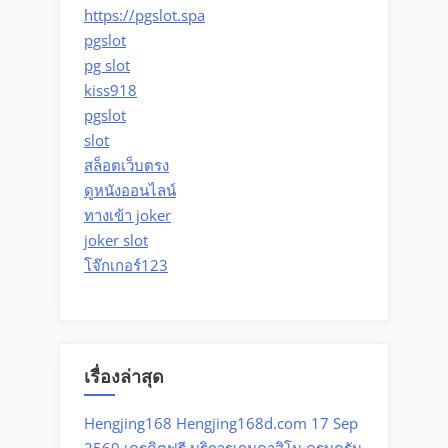
https://pgslot.spa
pgslot
pg slot
kiss918
pgslot
slot
สล็อตเว็บตรง
ดูหนังออนไลน์
ทางเข้า joker
joker slot
โจ๊กเกอร์123
เรื่องล่าสุด
Hengjing168 Hengjing168d.com 17 Sep