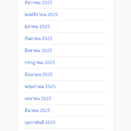
ธันวาคม 2025
พฤศจิกายน 2025
ตุลาคม 2025
กันยายน 2025
สิงหาคม 2025
กรกฎาคม 2025
มิถุนายน 2025
พฤษภาคม 2025
เมษายน 2025
มีนาคม 2025
กุมภาพันธ์ 2025