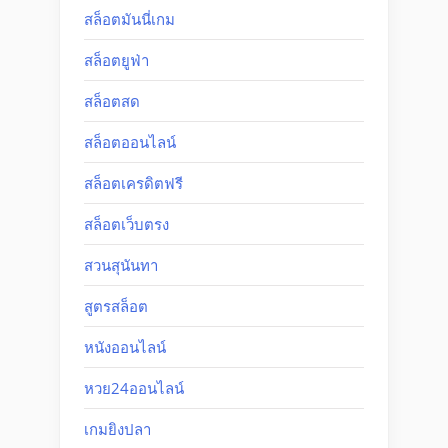
สล็อตมันนี่เกม
สล็อตยูฟ่า
สล็อตสด
สล็อตออนไลน์
สล็อตเครดิตฟรี
สล็อตเว็บตรง
สวนสุนันทา
สูตรสล็อต
หนังออนไลน์
หวย24ออนไลน์
เกมยิงปลา