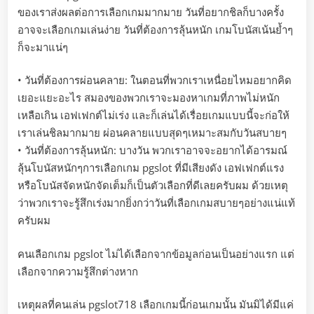
ของเราส่งผลต่อการเลือกเกมมากมาย วันที่อยากชิลก็บางครั้ง
อาจจะเลือกเกมเล่นง่าย วันที่ต้องการลุ้นหนัก เกมโบนัสเน้นย้ำๆ
ก็จะมาแน่ๆ
• วันที่ต้องการผ่อนคลาย: ในตอนที่พวกเราเหนื่อยไหมอยากคิด
เยอะแยะอะไร สมองของพวกเราจะมองหาเกมที่ภาพไม่หนัก
เหลือเกิน เอฟเฟกต์ไม่เร่ง และก็เล่นได้เรื่อยเกมแบบนี้จะก่อให้
เราเล่นชิลมากมาย ผ่อนคลายแบบสุดๆเหมาะสมกับวันสบายๆ
• วันที่ต้องการลุ้นหนัก: บางวัน พวกเราอาจจะอยากได้อารมณ์
ลุ้นโบนัสหนักๆการเลือกเกม pgslot ที่มีเสียงดัง เอฟเฟกต์แรง
หรือโบนัสจัดหนักจัดเต็มก็เป็นตัวเลือกที่ดีเลยครับผม ด้วยเหตุ
ว่าพวกเราจะรู้สึกเร่งมากยิ่งกว่าวันที่เลือกเกมสบายๆอย่างแน่แท้
ครับผม
คนเลือกเกม pgslot ไม่ได้เลือกจากข้อมูลก่อนเป็นอย่างแรก แต่
เลือกจากความรู้สึกต่างหาก
เหตุผลที่คนเล่น pgslot718 เลือกเกมนี้ก่อนเกมนั้น มันมิได้มีแค่