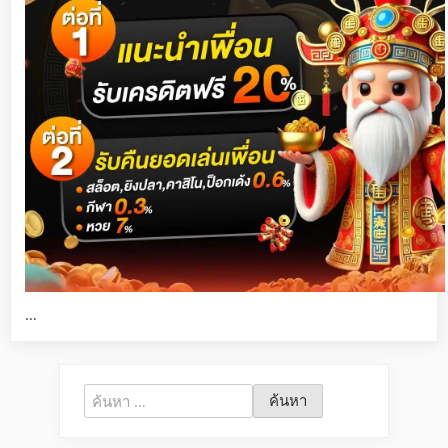
…
ค้นหา
สำหรับ: