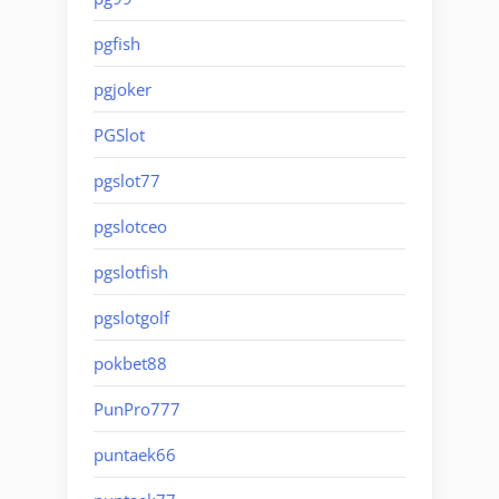
pgfish
pgjoker
PGSlot
pgslot77
pgslotceo
pgslotfish
pgslotgolf
pokbet88
PunPro777
puntaek66