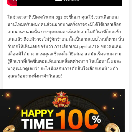
ในช่วงเวลาที่เปิดหน้าเกม pgslot ขึ้นมา คุณใช้เวลาเลือกเกม
นานไหมครับผม? คนส่วนมากบางครั้งอาจจะมิได้ใช้เวลาเลือก
เกมนานขนาดนั้น บางบุคคลมองเห็นปกเกมไม่กี่วินาทีก็กดเข้า
เล่นแล้ว ถึงแม้ว่าจะไม่รู้จักว่าเกมนั้นเป็นเกมแบบไหนก็ตาม นั่น
ก็บอกให้เห็นเลยขอรับว่า การเลือกเกม pgslot718 ของคนเล่น
สล็อตมิได้มาจากเหตุผลเชิงเคล็ดวิธีเสมอ แต่มันเริ่มจากความ
รู้สึกแรกที่เกิดขึ้นตอนเห็นเกมสล็อตต่างหาก ในเนื้อหานี้ ผมจะ
พาคุณมาดูเลยว่า อะไรมีผลกับการตัดสินใจเลือกเกมบ้าง ถ้า
คุณพร้อมรวมทั้งมาฝ่ากันเลย!