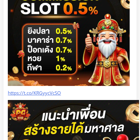
https://t.co/KRGyycVcSO