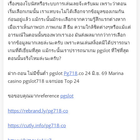
เรื่องของโบนัสหรือระบบการเล่นเลยจ้ะครับผม เพราะว่าตอน
เริ่มเลือกเกมนั้น เราแทบจะไม่ได้เลือกจากข้อมูลของเกมกัน
ก่อนอยู่แล้ว แม้กระนั้นมักจะเลือกจากความรู้สึกแรกต่างหาก
เมื่อเราเห็นภาพปก ภาพเกม สี ธีม ความใกล้ชิดต่างๆหรือแม้แต่
อารมณ์ในตอนนั้นของพวกเราเอง มันส่งผลมากกว่าการเลือก
จากข้อมูลมากเลยล่ะนะครับ เพราะคนเล่นสล็อตมิได้ปรารถนา
เกมที่ดีเยี่ยมที่สุด แม้กระนั้นเราปรารถนาเกม pgslot ที่ใช่ที่สุด
ตอนนั้นจริงไหมล่ะนะครับ?
ฝาก-ถอน ไม่มีขั้นต่ำ pgslot
Pg718
.co 24 มิ.ย. 69 Marina
casino pgslot718 แจกบ่อย Top 24
ขอขอบคุณมากreference
pgslot
https://rebrand.ly/pg718-co
https://cutly.info/pg718-co