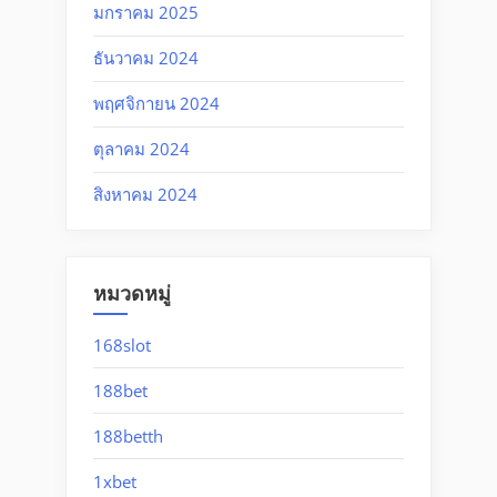
มกราคม 2025
ธันวาคม 2024
พฤศจิกายน 2024
ตุลาคม 2024
สิงหาคม 2024
หมวดหมู่
168slot
188bet
188betth
1xbet