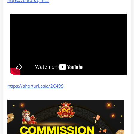
https://bitt.to/q1iic7
https://shorturl.asia/2C49S