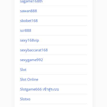
sagame168th
sawan888
sbobet168
scr888
sexy168vip
sexybaccarat168
sexygame992
Slot
Slot Online
Slotgame666 เข้าสู่ระบบ
Slotxo