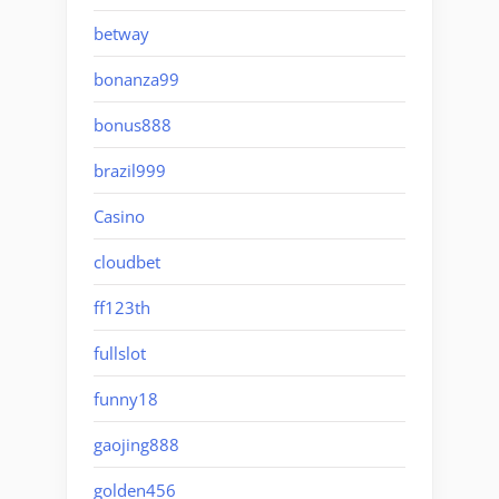
betway
bonanza99
bonus888
brazil999
Casino
cloudbet
ff123th
fullslot
funny18
gaojing888
golden456