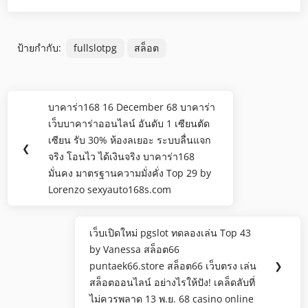
ป้ายกำกับ:
fullslotpg
สล็อต
แนะแนว
บาคาร่า168 16 December 68 บาคาร่า
Previous
เรื่อง
เว็บบาคาร่าออนไลน์ อันดับ 1 เซียนตัด
Post:
เซียน รับ 30% ห้องลเยอะ ระบบลื่นแจก
❮
จริง โอนไว ได้เงินจริง บาคาร่า168
มั่นคง มาตรฐานความมั่งคั่ง Top 29 by
Lorenzo sexyauto168s.com
เว็บเปิดใหม่ pgslot ทดลองเล่น Top 43
Next
by Vanessa สล็อต66
Post:
puntaek66.store สล็อต66 เว็บตรง เล่น
❯
สล็อตออนไลน์ อย่างไรให้ปัง! เคล็ดลับที่
ไม่ควรพลาด 13 พ.ย. 68 casino online