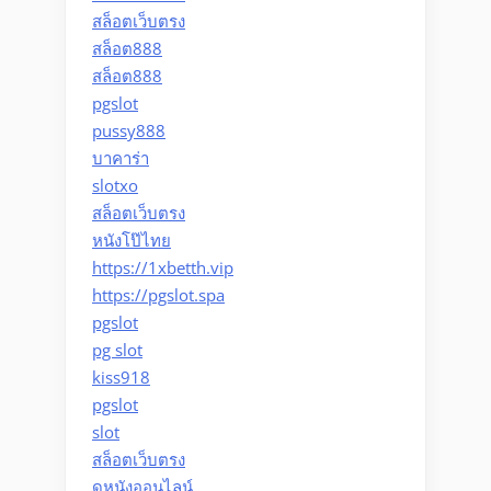
สล็อตเว็บตรง
สล็อต888
สล็อต888
pgslot
pussy888
บาคาร่า
slotxo
สล็อตเว็บตรง
หนังโป๊ไทย
https://1xbetth.vip
https://pgslot.spa
pgslot
pg slot
kiss918
pgslot
slot
สล็อตเว็บตรง
ดูหนังออนไลน์