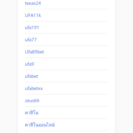
texas24
UFA11k
ufa191
ufa77
Ufa89bet
ufa9
ufabet
ufabetxx
zeus66
คาสิโน
คาสิโนออนไลน์