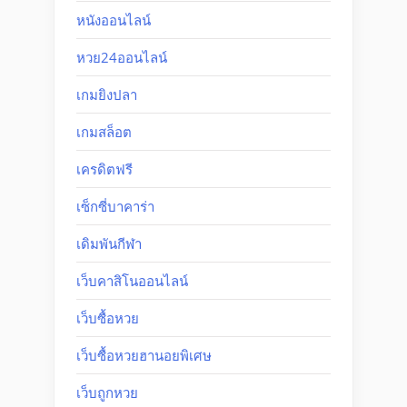
หนังออนไลน์
หวย24ออนไลน์
เกมยิงปลา
เกมสล็อต
เครดิตฟรี
เซ็กซี่บาคาร่า
เดิมพันกีฬา
เว็บคาสิโนออนไลน์
เว็บซื้อหวย
เว็บซื้อหวยฮานอยพิเศษ
เว็บถูกหวย