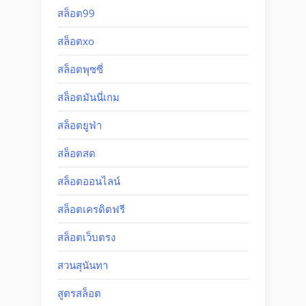
สล็อต99
สล็อตxo
สล็อตพุซซี่
สล็อตมันนี่เกม
สล็อตยูฟ่า
สล็อตสด
สล็อตออนไลน์
สล็อตเครดิตฟรี
สล็อตเว็บตรง
สวนสุนันทา
สูตรสล็อต