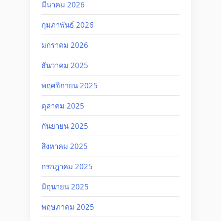
มีนาคม 2026
กุมภาพันธ์ 2026
มกราคม 2026
ธันวาคม 2025
พฤศจิกายน 2025
ตุลาคม 2025
กันยายน 2025
สิงหาคม 2025
กรกฎาคม 2025
มิถุนายน 2025
พฤษภาคม 2025