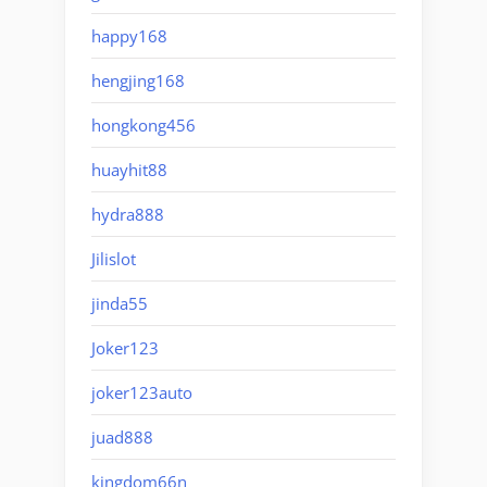
happy168
hengjing168
hongkong456
huayhit88
hydra888
Jilislot
jinda55
Joker123
joker123auto
juad888
kingdom66n