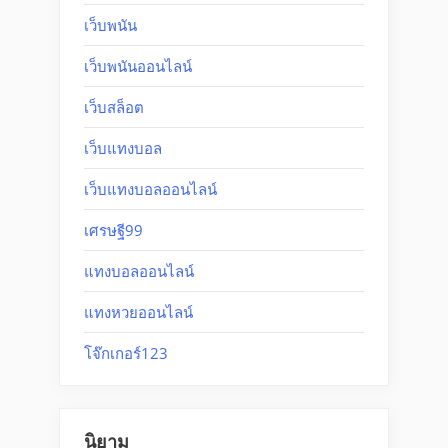
เว็บพนัน
เว็บพนันออนไลน์
เว็บสล็อต
เว็บแทงบอล
เว็บแทงบอลออนไลน์
เศรษฐี99
แทงบอลออนไลน์
แทงหวยออนไลน์
โจ๊กเกอร์123
นิยาม