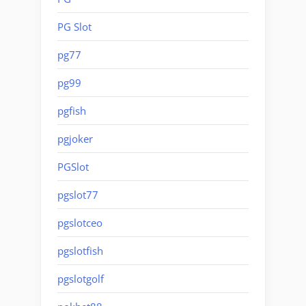
PG Slot
pg77
pg99
pgfish
pgjoker
PGSlot
pgslot77
pgslotceo
pgslotfish
pgslotgolf