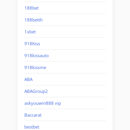
188bet
188betth
1xbet
918Kiss
918kissauto
918kissme
ABA
ABAGroup2
askyouwin888 vip
Baccarat
bestbet