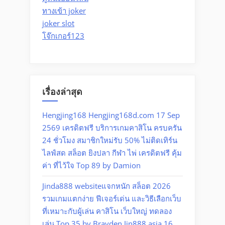
ทางเข้า joker
joker slot
โจ๊กเกอร์123
เรื่องล่าสุด
Hengjing168 Hengjing168d.com 17 Sep
2569 เครดิตฟรี บริการเกมคาสิโน ครบครัน
24 ชั่วโมง สมาชิกใหม่รับ 50% ไม่ติดเทิร์น
ไลฟ์สด สล็อต ยิงปลา กีฬา ไพ่ เครดิตฟรี คุ้ม
ค่า ที่ไว้ใจ Top 89 by Damion
Jinda888 websiteแจกหนัก สล็อต 2026
รวมเกมแตกง่าย ฟีเจอร์เด่น และวิธีเลือกเว็บ
ที่เหมาะกับผู้เล่น คาสิโน เว็บใหญ่ ทดลอง
เล่น Top 35 by Brayden Jin888.asia 16