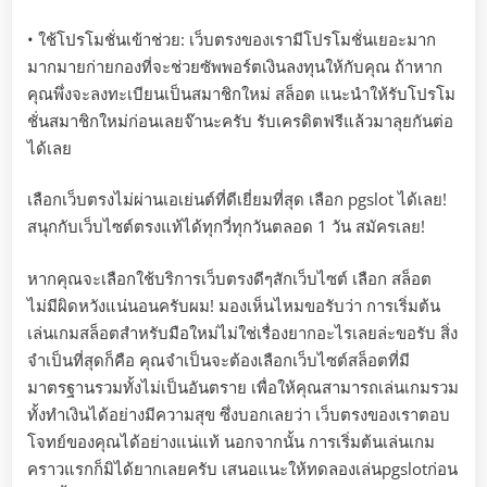
• ใช้โปรโมชั่นเข้าช่วย: เว็บตรงของเรามีโปรโมชั่นเยอะมาก
มากมายก่ายกองที่จะช่วยซัพพอร์ตเงินลงทุนให้กับคุณ ถ้าหาก
คุณพึ่งจะลงทะเบียนเป็นสมาชิกใหม่ สล็อต แนะนำให้รับโปรโม
ชั่นสมาชิกใหม่ก่อนเลยจ๊านะครับ รับเครดิตฟรีแล้วมาลุยกันต่อ
ได้เลย
เลือกเว็บตรงไม่ผ่านเอเย่นต์ที่ดีเยี่ยมที่สุด เลือก pgslot ได้เลย!
สนุกกับเว็บไซต์ตรงแท้ได้ทุกวี่ทุกวันตลอด 1 วัน สมัครเลย!
หากคุณจะเลือกใช้บริการเว็บตรงดีๆสักเว็บไซต์ เลือก สล็อต
ไม่มีผิดหวังแน่นอนครับผม! มองเห็นไหมขอรับว่า การเริ่มต้น
เล่นเกมสล็อตสำหรับมือใหม่ไม่ใช่เรื่องยากอะไรเลยล่ะขอรับ สิ่ง
จำเป็นที่สุดก็คือ คุณจำเป็นจะต้องเลือกเว็บไซต์สล็อตที่มี
มาตรฐานรวมทั้งไม่เป็นอันตราย เพื่อให้คุณสามารถเล่นเกมรวม
ทั้งทำเงินได้อย่างมีความสุข ซึ่งบอกเลยว่า เว็บตรงของเราตอบ
โจทย์ของคุณได้อย่างแน่แท้ นอกจากนั้น การเริ่มต้นเล่นเกม
คราวแรกก็มิได้ยากเลยครับ เสนอแนะให้ทดลองเล่นpgslotก่อน