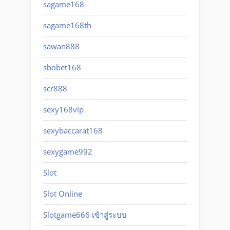
sagame168
sagame168th
sawan888
sbobet168
scr888
sexy168vip
sexybaccarat168
sexygame992
Slot
Slot Online
Slotgame666 เข้าสู่ระบบ