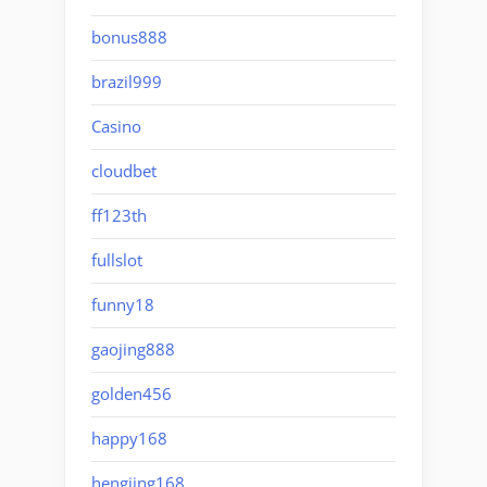
bonus888
brazil999
Casino
cloudbet
ff123th
fullslot
funny18
gaojing888
golden456
happy168
hengjing168