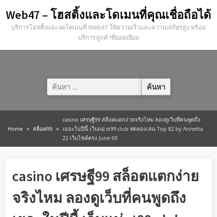
Skip
Web47 – โฮสติ้งและโดเมนที่คุณเชื่อถือได้
to
บริการโฮสติ้งและจดโดเมนที่ Web47 ให้ความเร็วและความเสถียรสูง พร้อม
content
บริการลูกค้าที่ยอดเยี่ยม
ค้นหา
สำหรับ:
casino เศรษฐี99 สล็อตแตกง่ายจริงไหม ลองดูเว็บที่คนพูดถึง
Home
สล็อต99
เยอะในปีนี้ เว็บแม่ st99.club ทดลองเล่น Top 82 by Annetta
22 เว็บไซต์ตรง June 69
casino เศรษฐี99 สล็อตแตกง่าย
จริงไหม ลองดูเว็บที่คนพูดถึง