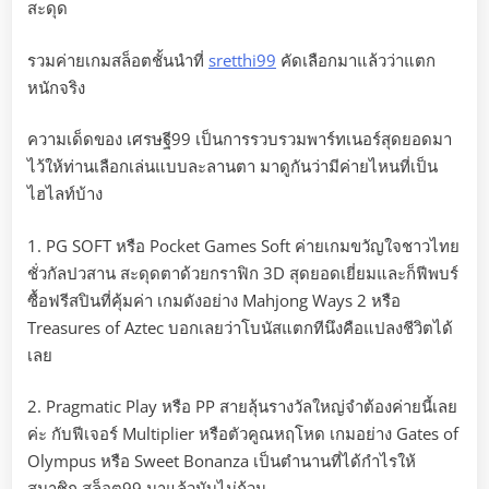
สะดุด
รวมค่ายเกมสล็อตชั้นนำที่
sretthi99
คัดเลือกมาแล้วว่าแตก
หนักจริง
ความเด็ดของ เศรษฐี99 เป็นการรวบรวมพาร์ทเนอร์สุดยอดมา
ไว้ให้ท่านเลือกเล่นแบบละลานตา มาดูกันว่ามีค่ายไหนที่เป็น
ไฮไลท์บ้าง
1. PG SOFT หรือ Pocket Games Soft ค่ายเกมขวัญใจชาวไทย
ชั่วกัลปวสาน สะดุดตาด้วยกราฟิก 3D สุดยอดเยี่ยมและก็ฟีพบร์
ซื้อฟรีสปินที่คุ้มค่า เกมดังอย่าง Mahjong Ways 2 หรือ
Treasures of Aztec บอกเลยว่าโบนัสแตกทีนึงคือแปลงชีวิตได้
เลย
2. Pragmatic Play หรือ PP สายลุ้นรางวัลใหญ่จำต้องค่ายนี้เลย
ค่ะ กับฟีเจอร์ Multiplier หรือตัวคูณหฤโหด เกมอย่าง Gates of
Olympus หรือ Sweet Bonanza เป็นตำนานที่ได้กำไรให้
สมาชิก สล็อต99 มาแล้วนับไม่ถ้วน