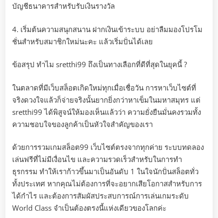
บัญชีธนาคารสำหรับรับเงินรางวัล
4. เริ่มต้นความสนุกสนาน ฝากเงินเข้าระบบ อย่าลืมมองโปรโม
ชั่นสำหรับสมาชิกใหม่นะคะ แล้วเริ่มปั่นได้เลย
ข้อสรุป ทำไม sretthi99 ถึงเป็นทางเลือกที่ดีที่สุดในยุคนี้ ?
ในตลาดที่มีเว็บสล็อตเกิดใหม่ทุกเมื่อเชื่อวัน การหาเว็บไซต์ที่
จริงดวงใจแล้วก็จ่ายจริงนั้นยากยิ่งกว่าหาเข็มในมหาสมุทร แต่
sretthi99 ได้พิสูจน์ให้มองเห็นแล้วว่า ความยั่งยืนมั่นคงรวมทั้ง
ความชอบใจของลูกค้าเป็นหัวใจสำคัญของเรา
ด้วยการรวมเกมสล็อต99 เว็บไซต์ตรงจากทุกค่าย ระบบทดลอง
เล่นฟรีที่ไม่มีเงื่อนไข และความรวดเร็วสำหรับในการทำ
ธุรกรรม ทำให้เราก้าวขึ้นมาเป็นอันดับ 1 ในใจนักปั่นสล็อตทั่ว
ทั้งประเทศ หากคุณไม่ต้องการที่จะอยากเสียโอกาสสำหรับการ
ได้กำไร และต้องการสัมผัสประสบการณ์การเล่นเกมระดับ
World Class จำเป็นต้องตรงนี้แห่งเดียวของโลกค่ะ