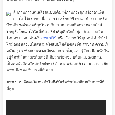
ลืมภาพการเล่นสล็อตแบบเดิมๆที่ภาพกระตุกหรือถอนเงิน
ยากไปได้เลยจ๊ะ เนื่องจากว่า สล็อต99 เขามากับระบบหลัง
บ้านที่ทรงอำนาจที่สุดในเอเชีย สะสมเกมสล็อตจากค่ายยักษ์
ใหญ่ทั้งโลกมาไว้ในที่เดียว ที่สำคัญคือใจป้ำสุดๆด้วยการเปิด
โหมดทดสอบเล่นฟรี
sretthi99
หรือ Demo ให้ทุกคนได้เข้าไป
ฝึกมือก่อนลงไปในสนามจริงแบบไม่ต้องเสียเงินสักบาท ความเริ่
ดมันอยู่ตรงที่ระบบเขาสเถียรมากกระทั่งคุณจะรู้สึกเสมือนนั่งปั่น
อยู่ที่คาสิโนลาสเวกัสเลยทีเดียว พร้อมจะเปลี่ยนแปลงสถานะ
เป็นคนมั่งมีคนใหม่หรือยังค่ะ? ถ้าหากพร้อมแล้ว ตามไปเจาะลึก
ความปังของเว็บแห่งนี้กันเลย
sretthi99 คือคนใดกัน ทำไมถึงขึ้นชื่อว่าเป็นสล็อตเว็บตรงที่ดี
ที่สุด