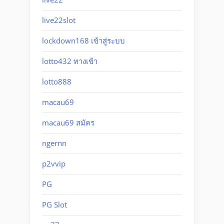
live22slot
lockdown168 เข้าสู่ระบบ
lotto432 ทางเข้า
lotto888
macau69
macau69 สมัคร
ngernn
p2vvip
PG
PG Slot