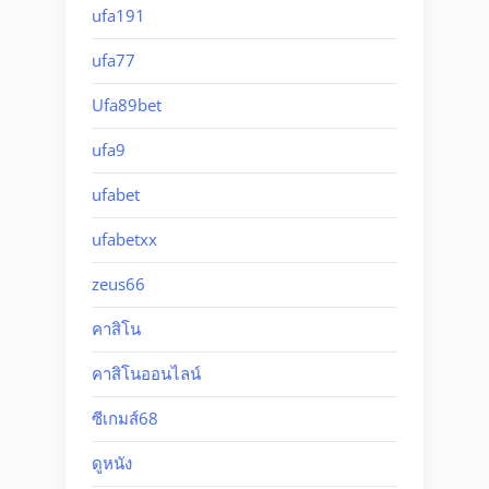
ufa191
ufa77
Ufa89bet
ufa9
ufabet
ufabetxx
zeus66
คาสิโน
คาสิโนออนไลน์
ซีเกมส์68
ดูหนัง