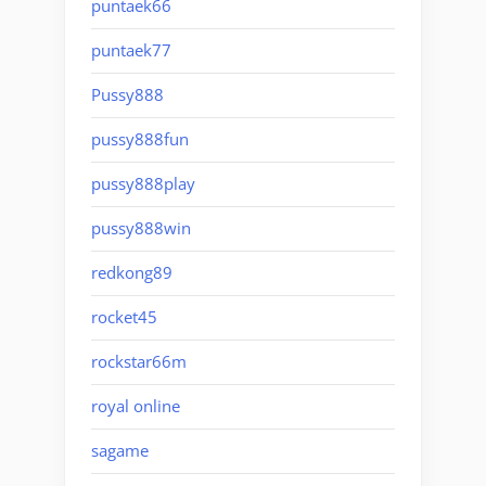
puntaek66
puntaek77
Pussy888
pussy888fun
pussy888play
pussy888win
redkong89
rocket45
rockstar66m
royal online
sagame