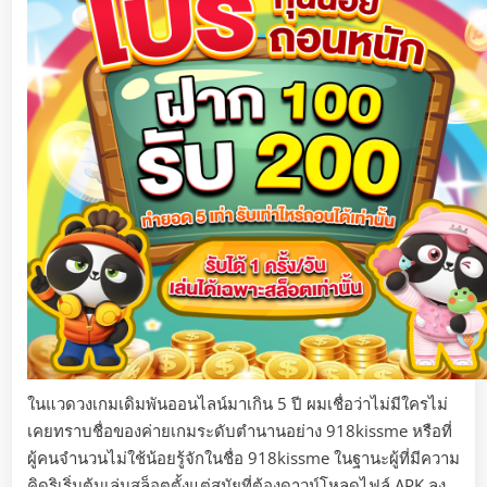
ในแวดวงเกมเดิมพันออนไลน์มาเกิน 5 ปี ผมเชื่อว่าไม่มีใครไม่
เคยทราบชื่อของค่ายเกมระดับตำนานอย่าง 918kissme หรือที่
ผู้คนจำนวนไม่ใช้น้อยรู้จักในชื่อ 918kissme ในฐานะผู้ที่มีความ
คิดริเริ่มต้นเล่นสล็อตตั้งแต่สมัยที่ต้องดาวน์โหลดไฟล์ APK ลง