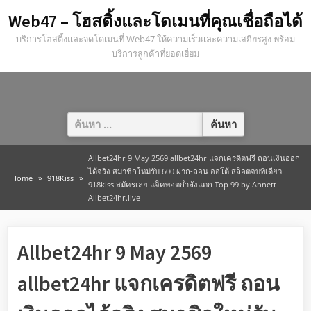
Skip
Web47 – โฮสติ้งและโดเมนที่คุณเชื่อถือได้
to
บริการโฮสติ้งและจดโดเมนที่ Web47 ให้ความเร็วและความเสถียรสูง พร้อม
content
บริการลูกค้าที่ยอดเยี่ยม
ค้นหา
สำหรับ:
Allbet24hr 9 May 2569 allbet24hr แจกเครดิตฟรี ถอนเงินออก
ได้จริง สมาชิกใหม่รับ 600 ฝาก-ถอน ออโต้ สล็อตจบที่เดียว
Home
918Kiss
918kiss สมัครเลย แจ็คพอตกำลังแตก Top 99 by Annett
Allbet24hr.live
Allbet24hr 9 May 2569
allbet24hr แจกเครดิตฟรี ถอน