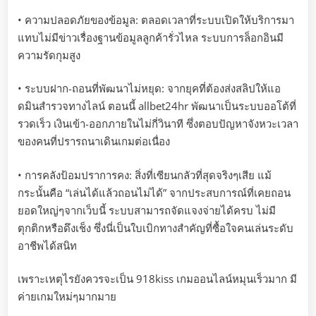
• ความปลอดภัยของข้อมูล: ตลอดเวลาที่ระบบเปิดให้บริการมา
แทบไม่มีข่าวเรื่องฐานข้อมูลลูกค้ารั่วไหล ระบบการล็อกอินมี
ความรัดกุมสูง
• ระบบฝาก-ถอนที่พัฒนาไม่หยุด: จากยุคที่ต้องส่งสลิปให้แอ
ดมินสำรวจทางไลน์ ตอนนี้ allbet24hr พัฒนาเป็นระบบออโต้ที่
รวดเร็ว เงินเข้า-ออกภายในไม่กี่วินาที ซึ่งตอบปัญหาจังหวะเวลา
ของคนที่ปรารถนาเดินเกมต่อเนื่อง
• การคลังป้อมปราการคง: สิ่งที่เซียนกลัวที่สุดจริงๆเสีย แม้
กระนั้นคือ “เล่นได้แล้วถอนไม่ได้” จากประสบการณ์ที่เคยถอน
ยอดใหญ่ๆจากเว็บนี้ ระบบสามารถจัดแจงจ่ายได้ครบ ไม่มี
ตุกติกหรือดึงเช็ง ซึ่งนี่เป็นใบเบิกทางสำคัญที่ซื้อใจคนเล่นระดับ
อาชีพได้สนิท
เพราะเหตุไรยังควรจะเป็น 918kiss เกมออนไลน์หมุนเร็วมาก มี
ค่ายเกมใหม่ๆมากมาย