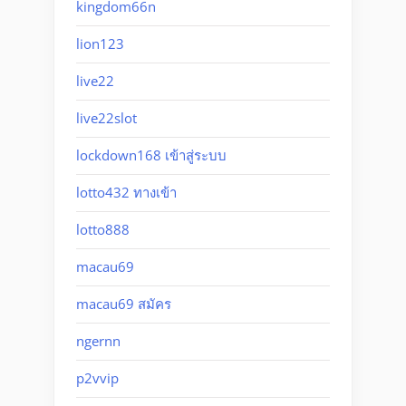
kingdom66n
lion123
live22
live22slot
lockdown168 เข้าสู่ระบบ
lotto432 ทางเข้า
lotto888
macau69
macau69 สมัคร
ngernn
p2vvip