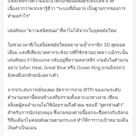
แหละที่สร้างความมั่นใจให้กับเซียนสล็อตระดับเฮฟวี่เวท
เนื่องจากว่าพวกเขารู้ดีว่า “ระบบที่มั่นอาจ เป็นฐานรากของการ
ทำผลกำไร”
เสน่ห์ของ “ความสนิทสนม” ที่หาไม่ได้จากเว็บยุคสมัยใหม่
ในช่วงเวลาที่เว็บสล็อตสมัยใหม่พยายามย้ำกราฟิก 3D สุดยอด
เยี่ยม แสงสีเสียงบาดตากระทั่งบางทีก็ชักชวนปวดตา แม้กระนั้น
เสน่ห์ของ 918kissme กลับอยู่ที่ความคลาสสิก เกมดังในตำนาน
อย่าง Safari Heat, Great Blue หรือ Ocean King (เกมยิงปลา)
ยังคงมีเอกลักษณ์เฉพาะตัว
จากประสบการณ์ของผม อัตราการจ่าย (RTP) ของเกมระดับ
ตำนานเหล่านี้ค่อนข้างเสถียรรวมทั้งเดาแนวทางง่าย เซียน
สล็อตผู้คนจำนวนไม่ใช้น้อยรวมถึงตัวผม ชอบมี “สูตรส่วนตัว”
สำหรับการนับรอบหมุน ซึ่งเกมของค่ายนี้ออกจะซื่อตรงกับอัลกอ
ริทึมเดิมๆไม่ค่อยผันผวนตามกระแส ทำให้การวางเป้าหมายเดิน
เงินทำเป็นแม่น