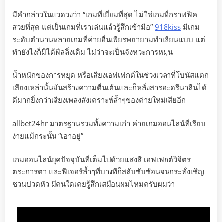
มีคำกล่าวในแวดวงว่า “เกมที่เยี่ยมที่สุด ไม่ใช่เกมที่กราฟฟิค
สวยที่สุด แต่เป็นเกมที่เราเล่นแล้วรู้สึกเข้ามือ”
918kiss
มีเกม
ระดับตำนานหลายเกมที่ค่ายอื่นเพียรพยายามทำเลียนแบบ แต่
ทำยังไงก็มิได้ฟีลลิ่งเดิม ไม่ว่าจะเป็นจังหวะการหมุน
น้ำหนักของการหยุด หรือเสียงเอฟเฟกต์ในช่วงเวลาที่โบนัสแตก
เสียงเหล่านั้นมันสร้างความตื่นเต้นและก็หลั่งสารอะดรีนาลีนได้
ดีมากยิ่งกว่าเสียงเพลงสังเคราะห์ล้ำๆของค่ายใหม่เสียอีก
allbet24hr มาตรฐานรวมทั้งความเก๋า ค่ายเกมออนไลน์ที่เรียบ
ง่ายแม้กระนั้น “เอาอยู่”
เกมออนไลน์ยุคปัจจุบันที่เต็มไปด้วยแสงสี เอฟเฟกต์วิจิตร
ตระการตา และฟีเจอร์ล้ำๆที่บางทีก็สลับซับซ้อนจนกระทั่งเชิญ
ชวนปวดหัว มีคนใดเคยรู้สึกเสมือนผมไหมครับผมว่า