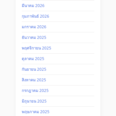
มีนาคม 2026
กุมภาพันธ์ 2026
มกราคม 2026
ธันวาคม 2025
พฤศจิกายน 2025
ตุลาคม 2025
กันยายน 2025
สิงหาคม 2025
กรกฎาคม 2025
มิถุนายน 2025
พฤษภาคม 2025