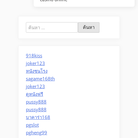
ค้นหา
สำหรับ:
918kiss
joker123
หนังชนโรง
sagame168th
joker123
ดูหนังฟรี
pussy888
pussy888
บาคาร่า168
pgslot
pgheng99