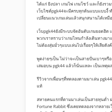
ได้แก่ ยิงปลา เกมไพ่ เกมโชว์ และก็ยังรวมท
เว็บไซต์pgk44จะมีครบทุกต้นแบบแบบงี้ ทำให
เปลี่ยนแนวเกมเล่นแล้วสนุกสนานได้เหมือ
เว็บpgk44ยังมีระบบจัดอันดับเกมยอดฮิต เ
พวกเราทราบว่าเกมไหนกำลังเดินทางมาแร
ไม่ต้องสุ่มมั่วๆแบบเล่นไปเรื่อยๆให้เสียตังค์
พูดง่ายๆเป็น ไม่ว่าจะเป็นสายปั่นเบาๆหรื
เสมอบน pgk44 แล้วก็นั่นแหละ เป็นเหตุผลท
รีวิวจากเพื่อนๆที่ทดลองตามมาเล่น pgk44 
แท้
สหายคนแรกที่ตามมาเล่นเป็นสายทุนต่ำ 
Fortune Rabbit ซึ่งเคยทดลองจากหลายเว็บ