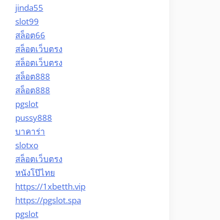
jinda55
slot99
สล็อต66
สล็อตเว็บตรง
สล็อตเว็บตรง
สล็อต888
สล็อต888
pgslot
pussy888
บาคาร่า
slotxo
สล็อตเว็บตรง
หนังโป๊ไทย
https://1xbetth.vip
https://pgslot.spa
pgslot