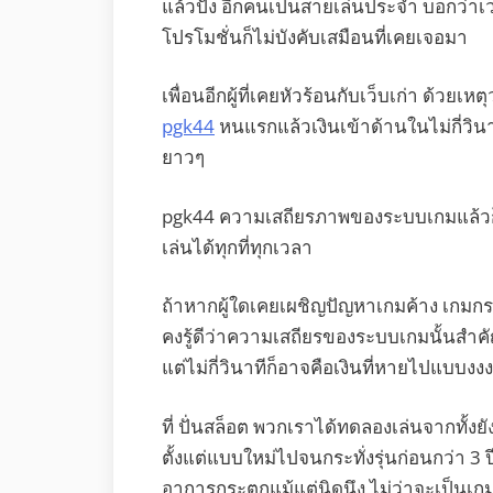
แล้วปัง อีกคนเป็นสายเล่นประจำ บอกว่าเว็
โปรโมชั่นก็ไม่บังคับเสมือนที่เคยเจอมา
เพื่อนอีกผู้ที่เคยหัวร้อนกับเว็บเก่า ด้วย
pgk44
หนแรกแล้วเงินเข้าด้านในไม่กี่วินาท
ยาวๆ
pgk44 ความเสถียรภาพของระบบเกมแล้วก็กา
เล่นได้ทุกที่ทุกเวลา
ถ้าหากผู้ใดเคยเผชิญปัญหาเกมค้าง เกมก
คงรู้ดีว่าความเสถียรของระบบเกมนั้นสำค
แต่ไม่กี่วินาทีก็อาจคือเงินที่หายไปแบบงง
ที่ ปั่นสล็อต พวกเราได้ทดลองเล่นจากทั้ง
ตั้งแต่แบบใหม่ไปจนกระทั่งรุ่นก่อนกว่า 3
อาการกระตุกแม้แต่นิดนึง ไม่ว่าจะเป็นเกมขอ