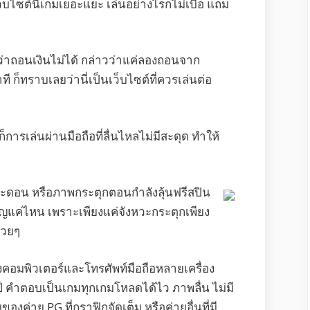
บไซต์นี้เกมเยอะแยะ เล่นอย่างไรก็ไม่เบื่อ แถม
เหตุว่าถอนเงินไม่ได้ กล่าวว่าแค่ลองถอนจาก
ี ก็ทราบเลยว่านี่เป็นเว็บไซต์ที่ควรเล่นต่อ
รเล่นผ่านมือถือที่ลื่นไหลไม่มีสะดุด ทำให้
ระดอน หรือภาพกระตุกตอนกำลังลุ้นฟรีสปิน
ัญแค่ไหน เพราะเพียงแค่จังหวะกระตุกเพียง
งวยๆ
ยังคอมพิวเตอร์และโทรศัพท์มือถือหลายเครื่อง
 ปี คำตอบเป็นเกมทุกเกมโหลดได้ไว ภาพลื่น ไม่มี
งค่าย PG ที่กราฟิกจัดเต็ม หรือค่ายอื่นที่มี