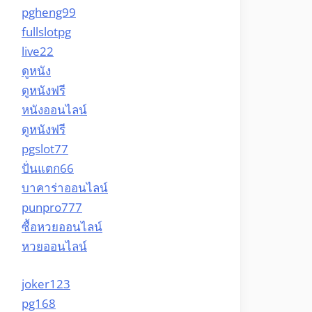
pgheng99
fullslotpg
live22
ดูหนัง
ดูหนังฟรี
หนังออนไลน์
ดูหนังฟรี
pgslot77
ปั่นแตก66
บาคาร่าออนไลน์
punpro777
ซื้อหวยออนไลน์
หวยออนไลน์
joker123
pg168