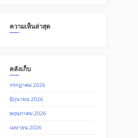
ความเห็นล่าสุด
คลังเก็บ
กรกฎาคม 2026
มิถุนายน 2026
พฤษภาคม 2026
เมษายน 2026