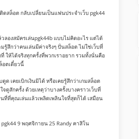
จะติดสล็อต กลับเปลี่ยนเป็นแฟนประจำเว็บ pgk44
วลองสมัครเล่นpgk44b แบบไม่คิดอะไร แต่ได้
มรู้สึกว่าคนเล่นมีค่าจริงๆ ปั่นสล็อต ไม่ใช่เว็บที่
ที่ ให้ได้จริงทุกครั้งที่พวกเราอยาก รวมทั้งนั่นคือ
อตเดี๋ยวนี้
ดูด เคยเบิกเงินมิได้ หรือเคยรู้สึกว่าเกมสล็อต
จดูสักครั้ง ด้วยเหตุว่าบางครั้งบางคราวเว็บที่
ี่ที่คุณเล่นแล้วเพลิดเพลินใจที่สุดก็ได้ เสมือน
ุด pgk44 9 พฤศจิกายน 25 Randy คาสิโน