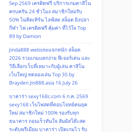
Sep 2569 เครดิตฟรี บริการเกมคาสิโน
ครบครัน 24 ชั่วโมง สมาชิกใหม่รับ
50% ไม่ติดเทิร์น ไลฟ์สด สล็อต ยิงปลา
กีฬา ไพ่ เครดิตฟรี คุ้มค่า ที่ไว้ใจ Top
89 by Damion
Jinda888 websiteแจกหนัก สล็อต
2026 รวมเกมแตกง่าย ฟีเจอร์เด่น และ
วิธีเลือกเว็บที่เหมาะกับผู้เล่น คาสิโน
เว็บใหญ่ ทดลองเล่น Top 35 by
Brayden Jin888.asia 16 July 26
บาคาร่า sexy168c.com 6 ก.ค. 2569
sexy168 เว็บไพ่สดที่ตอบโจทย์คนยุค
ใหม่ สมาชิกใหม่ 100% รองรับทุก
ธนาคาร ถอนเร็วทันใจ สัมผัสโต๊ะสด
ระดับพรีเมียม บาคาร่า เปิดเกมไว รับ