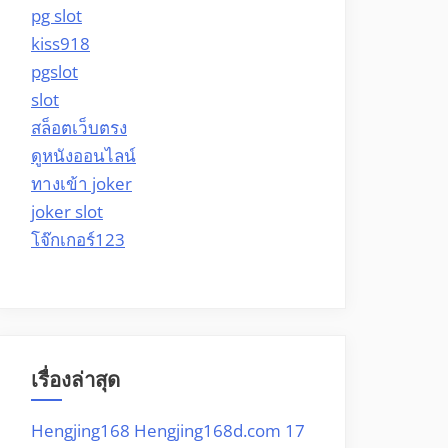
pg slot
kiss918
pgslot
slot
สล็อตเว็บตรง
ดูหนังออนไลน์
ทางเข้า joker
joker slot
โจ๊กเกอร์123
เรื่องล่าสุด
Hengjing168 Hengjing168d.com 17