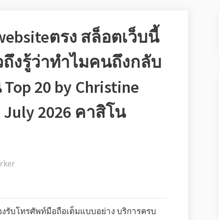
websiteตรง สล็อตเว็บนี้
ึงรู้ว่าทำไมคนถึงกลับ
Top 20 by Christine
 July 2026 คาสิโน
rker
องรับโทรศัพท์มือถือเต็มแบบอย่าง บริการครบ