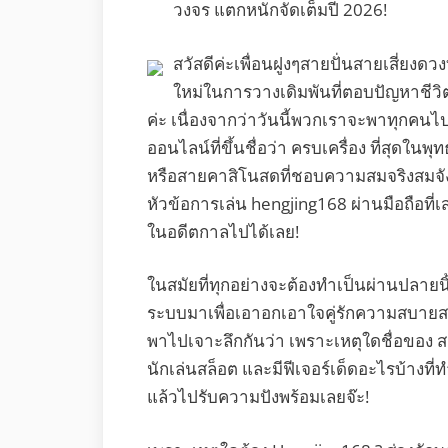
วงจร แตกหนักจัดเต็มปี 2026!
สวัสดีค่ะเพื่อนฝูงๆสายปั่นสายเสี่ยงด
ใหม่ในการวางเดิมพันที่ตอบปัญหาชีวิต
ค่ะ เนื่องจากว่าวันนี้พวกเราจะพาทุกคน
ออนไลน์ที่ขึ้นชื่อว่า ครบเครื่อง ที่สุดใน
หรือสายคาสิโนสดที่ชอบความสมจริงสมจัง บ
หัวข้อการเล่น hengjing168 ผ่านมือถือที่เ
ในอดีตกาลไปได้เลย!
ในสมัยที่ทุกอย่างจะต้องทำเป็นผ่านปลายนิ้ว
ระบบมาเพื่อเอาอกเอาใจคู่รักความสบายสบา
พาไปเจาะลึกกันว่า เพราะเหตุใดชื่อของ ส
นักเล่นสล็อต และมีฟีเจอร์เด็ดอะไรบ้างที่ทำ
แล้วไปรับความปังพร้อมเลยจ๊ะ!