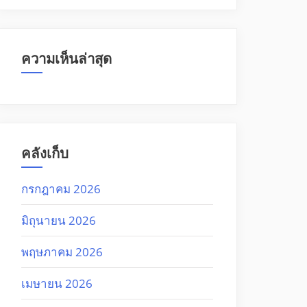
ความเห็นล่าสุด
คลังเก็บ
กรกฎาคม 2026
มิถุนายน 2026
พฤษภาคม 2026
เมษายน 2026