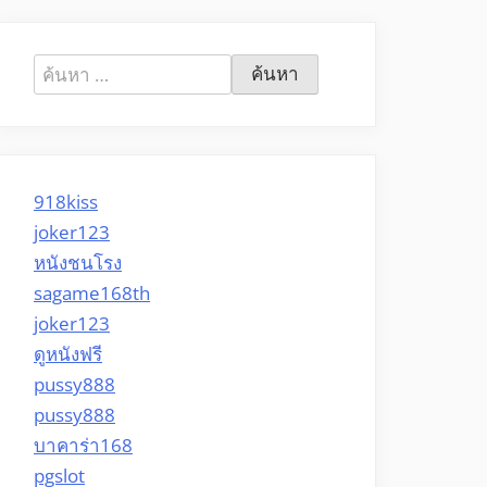
ค้นหา
สำหรับ:
918kiss
joker123
หนังชนโรง
sagame168th
joker123
ดูหนังฟรี
pussy888
pussy888
บาคาร่า168
pgslot