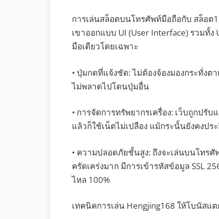
การเล่นสล็อตบนโทรศัพท์มือถือกับ สล็อต1
เขาออกแบบ UI (User Interface) รวมทั้ง 
มือเดียวโดยเฉพาะ
• ปุ่มกดที่แจ้งชัด: ไม่ต้องจ้องมองกระทั่ง
ไม่พลาดไปโดนปุ่มอื่น
• การจัดการทรัพยากรเครื่อง: เว็บถูกปรับ
แล้วก็ใช้เน็ตไม่เปลือง แม้กระนั้นยังคงป
• ความปลอดภัยชั้นสูง: ถึงจะเล่นบนโทรศ
ครัดเคร่งมาก มีการเข้ารหัสข้อมูล SSL 256
ไหล 100%
เทคนิคการเล่น Hengjing168 ให้โบนัสแ