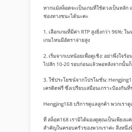
หากแม้สล็อตจะเป็นเกมที่ใช้ดวงเป็นหลัก แ
ช่องทางชนะได้นะคะ
1. เลือกเกมที่มีค่า RTP สูงยิ่งกว่า 96%:
เกมไหนมีอัตราจ่ายสูง
2. เริ่มจากเบทน้อยเพื่อดูเชิง: อย่าพึ่งใจ
ไปสัก 10-20 รอบก่อนแล้วพอหลังจากนั้นก็
3. ใช้ประโยชน์จากโปรโมชั่น: Hengjing16
เครดิตฟรี ซึ่งเปรียบเสมือนเกราะป้องกันที
Hengjing168 บริการดูแลลูกค้า พวกเราดู
ที่ สล็อต168 เรามิได้มองดูคุณเป็นเพียงแค
สำคัญในครอบครัวของพวกเราค่ะ สิ่งหนึ่งที่