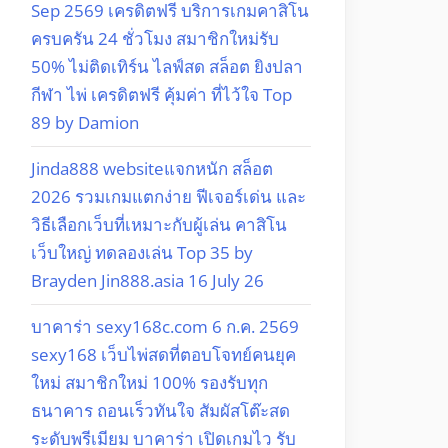
Sep 2569 เครดิตฟรี บริการเกมคาสิโน
ครบครัน 24 ชั่วโมง สมาชิกใหม่รับ
50% ไม่ติดเทิร์น ไลฟ์สด สล็อต ยิงปลา
กีฬา ไพ่ เครดิตฟรี คุ้มค่า ที่ไว้ใจ Top
89 by Damion
Jinda888 websiteแจกหนัก สล็อต
2026 รวมเกมแตกง่าย ฟีเจอร์เด่น และ
วิธีเลือกเว็บที่เหมาะกับผู้เล่น คาสิโน
เว็บใหญ่ ทดลองเล่น Top 35 by
Brayden Jin888.asia 16 July 26
บาคาร่า sexy168c.com 6 ก.ค. 2569
sexy168 เว็บไพ่สดที่ตอบโจทย์คนยุค
ใหม่ สมาชิกใหม่ 100% รองรับทุก
ธนาคาร ถอนเร็วทันใจ สัมผัสโต๊ะสด
ระดับพรีเมียม บาคาร่า เปิดเกมไว รับ