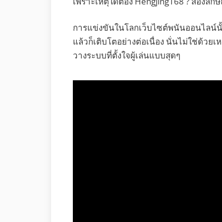
เพราะเหตุใดต้อง Hengjing168 ? ส่องลักษ
การแข่งขันในโลกเว็บไซต์พนันออนไลน์นั้น
แล้วก็เติบโตอย่างต่อเนื่อง นั่นไม่ใช่ด้ว
วางระบบที่ตั้งใจผู้เล่นแบบสุดๆ