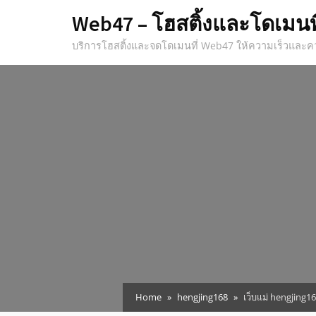
Skip
Web47 – โฮสติ้งและโดเมนที่
to
บริการโฮสติ้งและจดโดเมนที่ Web47 ให้ความเร็วและความ
content
Home
hengjing168
เว็บแม่ hengjing1