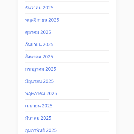
ธันวาคม 2025
พฤศจิกายน 2025
ตุลาคม 2025
กันยายน 2025
สิงหาคม 2025
กรกฎาคม 2025
มิถุนายน 2025
พฤษภาคม 2025
เมษายน 2025
มีนาคม 2025
กุมภาพันธ์ 2025