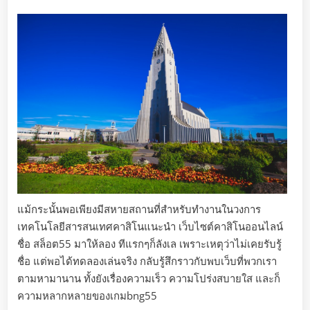
แม้กระนั้นพอเพียงมีสหายสถานที่สำหรับทำงานในวงการ
เทคโนโลยีสารสนเทศคาสิโนแนะนำ เว็บไซต์คาสิโนออนไลน์
ชื่อ สล็อต55 มาให้ลอง ทีแรกๆก็ลังเล เพราะเหตุว่าไม่เคยรับรู้
ชื่อ แต่พอได้ทดลองเล่นจริง กลับรู้สึกราวกับพบเว็บที่พวกเรา
ตามหามานาน ทั้งยังเรื่องความเร็ว ความโปร่งสบายใส และก็
ความหลากหลายของเกมbng55