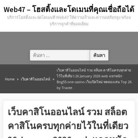
Skip
Web47 – โฮสติ้งและโดเมนที่คุณเชื่อถือได้
to
บริการโฮสติ้งและจดโดเมนที่ Web47 ให้ความเร็วและความเสถียรสูง พร้อม
content
บริการลูกค้าที่ยอดเยี่ยม
ค้นหา
สำหรับ:
เว็บคาสิโนออนไลน์ รวม สล็อต คาสิโนครบทุกค่าย
ไว้ในที่เดียว 26 January 2026 web แจกหนัก
Home
เว็บคาสิโนออนไลน์
Bng55.one casino เว็บเปิดใหม่ ทดลองเล่น Top 26
by Tracee
เว็บคาสิโนออนไลน์ รวม สล็อต
คาสิโนครบทุกค่ายไว้ในที่เดียว