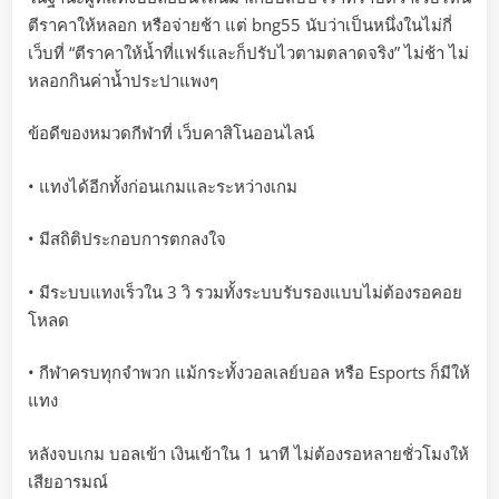
ตีราคาให้หลอก หรือจ่ายช้า แต่ bng55 นับว่าเป็นหนึ่งในไม่กี่
เว็บที่ “ตีราคาให้น้ำที่แฟร์และก็ปรับไวตามตลาดจริง” ไม่ช้า ไม่
หลอกกินค่าน้ำประปาแพงๆ
ข้อดีของหมวดกีฬาที่ เว็บคาสิโนออนไลน์
• แทงได้อีกทั้งก่อนเกมและระหว่างเกม
• มีสถิติประกอบการตกลงใจ
• มีระบบแทงเร็วใน 3 วิ รวมทั้งระบบรับรองแบบไม่ต้องรอคอย
โหลด
• กีฬาครบทุกจำพวก แม้กระทั้งวอลเลย์บอล หรือ Esports ก็มีให้
แทง
หลังจบเกม บอลเข้า เงินเข้าใน 1 นาที ไม่ต้องรอหลายชั่วโมงให้
เสียอารมณ์