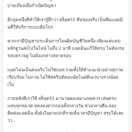
บ่ายเบี่ยงเมื่อกำเนิดปัญหา
อีกจุดหนึ่งที่ทำให้เรารู้สึกว่า สล็อต55 คือของจริง เป็นทีมแอดมิ
นที่ให้บริการแบบมือโปร
พวกเรามีปัญหาประเด็นการโอนผิดบัญชีวันหนึ่ง เพียงแค่แคป
หลักฐานส่งไปในไลน์ ไม่ถึง 2 นาที แอดมินแก้ให้ครบ ไม่ต้องรอ
รอบตรวจดู ไม่ต้องกล่าวหลายรอบ
แอดไม่นเป็นคนจริง ไม่ใช่บอท รวมทั้งให้คำแนะนำอย่างสุภาพ
เรียบร้อย ไม่กวน ไม่ใช้สคริปต์ตอบอัตโนมัติเอวบางร่างน้อย
เว็บ
ภายหลังที่เราใช้ สล็อต55 มานานพอเหมาะพอควร เล่นครบ
แทบทุกหมวด ทดลองฝากถอนทั้งกลางวัน ช่วงกลางคืน ลอง
ติดต่อแอดมิน ทั้งยังในยามปกติรวมทั้งเวลามีปัญหา สรุปได้เลย
ว่า…