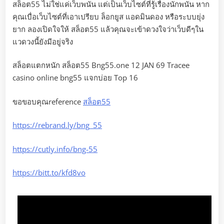
สล็อต55 ไม่ใช่แค่เว็บพนัน แต่เป็นเว็บไซต์ที่รู้เรื่องนักพนัน หาก
คุณเบื่อเว็บไซต์ที่เอาเปรียบ ล็อกยูส แอดมินดอง หรือระบบยุ่ง
ยาก ลองเปิดใจให้ สล็อต55 แล้วคุณจะเข้าดวงใจว่าเว็บดีๆใน
แวดวงนี้ยังมีอยู่จริง
สล็อตแตกหนัก สล็อต55 Bng55.one 12 JAN 69 Tracee
casino online bng55 แจกบ่อย Top 16
ขอขอบคุณreference
สล็อต55
https://rebrand.ly/bng_55
https://cutly.info/bng-55
https://bitt.to/kfd8vo