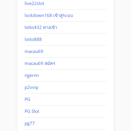
live22slot
lockdown168 เข้าสู่ระบบ
lotto432 ทางเข้า
lotto888
macau69
macau69 สมัคร
ngernn
p2vvip
PG
PG Slot
pg77