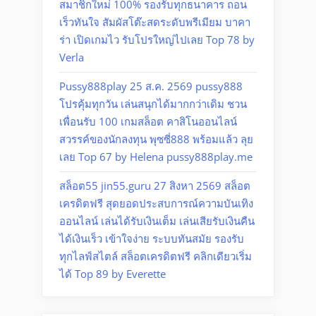
สมาชิกใหม่ 100% รองรับทุกธนาคาร ถอน
เร็วทันใจ สัมผัสโต๊ะสดระดับพรีเมียม บาคา
ร่า เปิดเกมไว รับโปรใหญ่ไปเลย Top 78 by
Verla
Pussy888play 25 ส.ค. 2569 pussy888
โปรคุ้มทุกวัน เล่นสนุกได้มากกว่าเดิม ชวน
เพื่อนรับ 100 เกมสล็อต คาสิโนออนไลน์
สวรรค์ของนักลงทุน พุซซี่888 พร้อมแล้ว ลุย
เลย Top 67 by Helena pussy888play.me
สล็อต55 jin55.guru 27 สิงหา 2569 สล็อต
เครดิตฟรี สุดยอดประสบการณ์ความบันเทิง
ออนไลน์ เล่นได้รับเงินเต็ม เล่นเสียรับเงินคืน
ได้เงินเร็ว เข้าใจง่าย ระบบทันสมัย รองรับ
ทุกไลฟ์สไตล์ สล็อตเครดิตฟรี คลิกเดียวเริ่ม
ได้ Top 89 by Everette