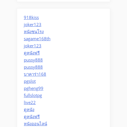
918kiss
joker123
หนังชนโรง
sagame168th
joker123
ดูหนังฟรี
pussy888
pussy888
บาคาร่า168
pgslot
pgheng99
fullslotpg
live22
ดูหนัง
ดูหนังฟรี
หนังออนไลน์