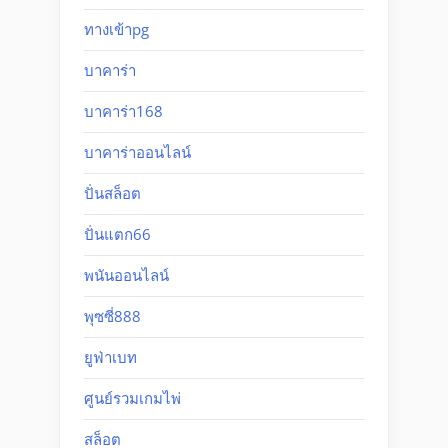
ทางเข้าpg
บาคาร่า
บาคาร่า168
บาคาร่าออนไลน์
ปั่นสล็อต
ปั่นแตก66
พนันออนไลน์
พุซซี่888
ยูฟ่าเบท
ศูนย์รวมเกมไพ่
สล็อต