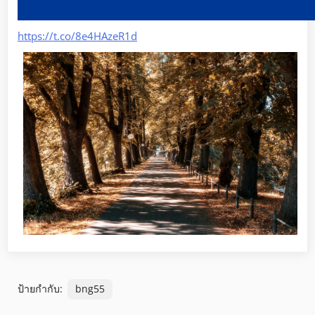
https://t.co/8e4HAzeR1d
ป้ายกำกับ:
bng55