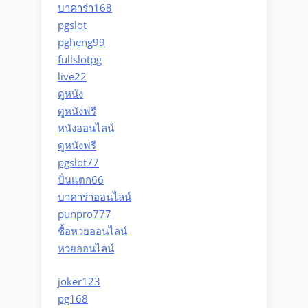
บาคาร่า168
pgslot
pgheng99
fullslotpg
live22
ดูหนัง
ดูหนังฟรี
หนังออนไลน์
ดูหนังฟรี
pgslot77
ปั่นแตก66
บาคาร่าออนไลน์
punpro777
ซื้อหวยออนไลน์
หวยออนไลน์
joker123
pg168