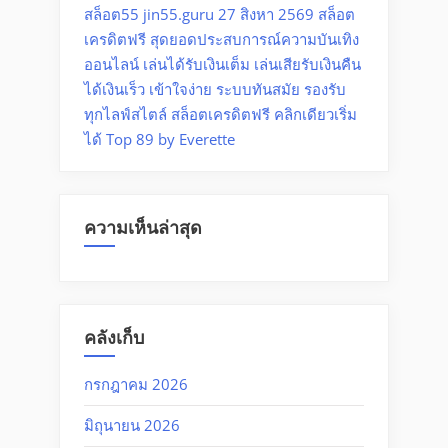
สล็อต55 jin55.guru 27 สิงหา 2569 สล็อต
เครดิตฟรี สุดยอดประสบการณ์ความบันเทิง
ออนไลน์ เล่นได้รับเงินเต็ม เล่นเสียรับเงินคืน
ได้เงินเร็ว เข้าใจง่าย ระบบทันสมัย รองรับ
ทุกไลฟ์สไตล์ สล็อตเครดิตฟรี คลิกเดียวเริ่ม
ได้ Top 89 by Everette
ความเห็นล่าสุด
คลังเก็บ
กรกฎาคม 2026
มิถุนายน 2026