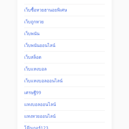
เว็บซื้อหวยฮานอยพิเศษ
เว็บถูกหวย
เว็บพนัน
เว็บพนันออนไลน์
เว็บสล็อต
เว็บแทงบอล
เว็บแทงบอลออนไลน์
เศรษฐี99
แทงบอลออนไลน์
แทงหวยออนไลน์
โจ๊กเกอร์123