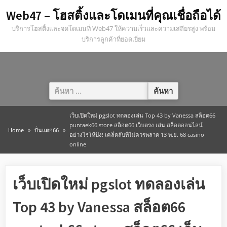
Skip
Web47 – โฮสติ้งและโดเมนที่คุณเชื่อถือได้
to
บริการโฮสติ้งและจดโดเมนที่ Web47 ให้ความเร็วและความเสถียรสูง พร้อม
content
บริการลูกค้าที่ยอดเยี่ยม
ค้นหา
สำหรับ:
เว็บเปิดใหม่ pgslot ทดลองเล่น Top 43 by Vanessa สล็อต66
puntaek66.store สล็อต66 เว็บตรง เล่น สล็อตออนไลน์
Home
ปั่นแตก66
อย่างไรให้ปัง! เคล็ดลับที่ไม่ควรพลาด 13 พ.ย. 68 casino
online
เว็บเปิดใหม่ pgslot ทดลองเล่น
Top 43 by Vanessa สล็อต66