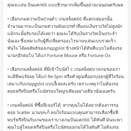
คุณจะเล่น ปั่นแตก66 แบบชิวๆมากเพิ่มขึ้นอย่างแน่นอนครับผม
• เลือกเกมความปั่นป่วนต่ำ: เกมสล็อต66 ที่แตกเสมอๆนั้น
จำนวนมากจะเป็นเกมความผันแปรต่ำที่มอบเงินรางวัลไม่สูงนัก
แม้กระนั้นรับรองได้เลยว่า คุณจะได้รับเงินรางวัลเป็นประจำ
นั่นเอง ซึ่งเหมาะกับผู้ที่เกลียดรออะไรนานๆเล่นแบบรวดเร็ว
ทันใจ ได้ผลลัพธ์ของเกมpgslot ข้างหน้าได้ทันทีแบบไม่ต้องรอ
นานๆอีกต่อไป ได้แก่ Fortune Mouse หรือ Fortune Ox
• เลือกเกมสล็อต66 ที่มีเข้าโบนัสไว: เกมสล็อตบางเกมของเรา
จะมีฟีพบร์ย่อย ได้แก่ Re-Spin หรือตัวคูณที่ออกบ่อยๆผู้ที่ใจร้อน
เหมาะกับเกมpgslot แบบงี้เลยล่ะครับ เพราะเหตุว่าไม่ต้องรอ
คอยฟรีสปินหรือโบนัสรอบใหญ่ๆเพียงอย่างเดียวนั่นเองครับ
• เกมสล็อต66 ที่ซื้อฟีเจอร์ได้: หากคุณไม่ได้อยากต้องการรอ
คอย Scatter นานๆล่ะก็ คนใจร้อนแบบคุณสามารถเลือกซื้อฟี
พบร์ฟรีสปินกับเกมของเราบางเกมปั่นแตก66 ได้ทันที มันจะพา
คุณไปสู่โหมดฟรีสปินหรือโบนัสของเกมได้ในทันที ไม่ต้องรอ