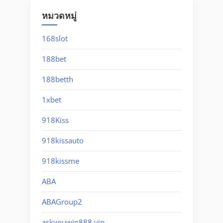
หมวดหมู่
168slot
188bet
188betth
1xbet
918Kiss
918kissauto
918kissme
ABA
ABAGroup2
askyouwin888 vip