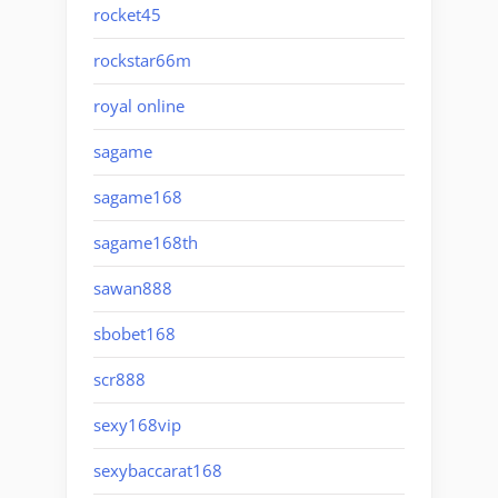
rocket45
rockstar66m
royal online
sagame
sagame168
sagame168th
sawan888
sbobet168
scr888
sexy168vip
sexybaccarat168