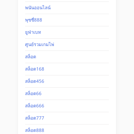
พนันออนไลน์
พุซซี่888
ยูฟ่าเบท
ศูนย์รวมเกมไพ่
สล็อต
สล็อต168
สล็อต456
สล็อต66
สล็อต666
สล็อต777
สล็อต888