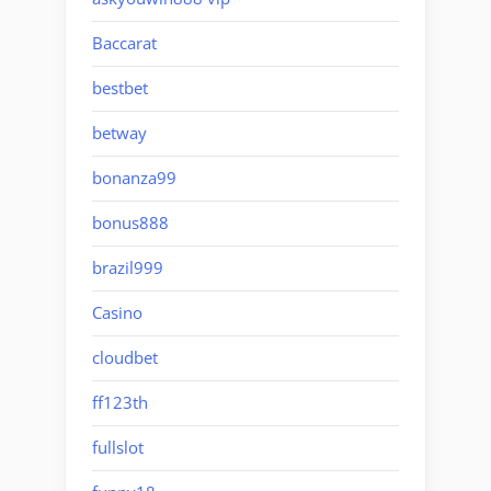
Baccarat
bestbet
betway
bonanza99
bonus888
brazil999
Casino
cloudbet
ff123th
fullslot