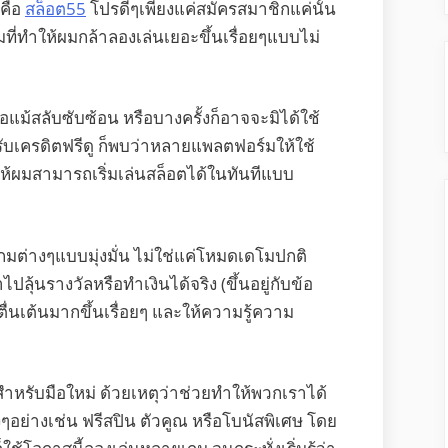
็คือ
สล็อต55
โปรดีๆเพียงแค่สมัครสมาชิกแค่นั้น
่มที่ทำให้ผมกล้าลองเล่นเยอะขึ้นเรื่อยๆแบบไม่
อแม้สลับซับซ้อน หรือบางครั้งก็อาจจะมิได้ใช้
ับเครดิตฟรีดู ก็พบว่าหลายแพลตฟอร์มให้ใช้
ให้ผมสามารถเริ่มเล่นสล็อตได้ในทันทีแบบ
ต่างๆแบบมุ่งมั่น ไม่ใช่แค่โหมดเดโมปกติ
ลุ้นรางวัลหรือทำเงินได้จริง (ขึ้นอยู่กับข้อ
ื่นเต้นมากขึ้นเรื่อยๆ และให้ความรู้ความ
สำหรับมือใหม่ ด้วยเหตุว่าช่วยทำให้พวกเราได้
อย่างเช่น ฟรีสปิน ตัวคูณ หรือโบนัสพิเศษ โดย