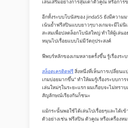
เล่นเสริมอย่างการสุ่มเดาตัวคูณ หรือการ
อีกทั้งระบบโบนัสของ jinda55 ยังมีความ
เน้นย้ำฟรีสปินแบบยาวๆบางเกมจะมีไม่นิเ
สะสมเพื่อปลดล็อกโบนัสใหญ่ ทำให้ผู้เล่นอย่า
หมุนไปเรื่อยแบบไม่มีวัตถุประสงค์
ฟีพบร์หลักของเกมหลายครั้งขึ้น รู้เรื่องระ
สล็อตเครดิตฟรี
สิ่งหนึ่งที่เห็นการเปลี่ย
เกมบ่อยมากขึ้น” ทำให้ผมรู้เรื่องระบบการ
เล่นใหม่ๆในระยะแรก ผมเกือบจะไม่ทราบเล
สัญลักษณ์เรียงกันก็ชนะ
แม้กระนั้นพอใช้ได้เล่นไปเรื่อยๆและได้เข
ตัวอย่างเช่น ฟรีสปิน ตัวคูณ หรือเครื่องหม