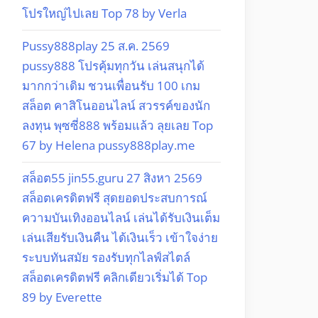
โปรใหญ่ไปเลย Top 78 by Verla
Pussy888play 25 ส.ค. 2569
pussy888 โปรคุ้มทุกวัน เล่นสนุกได้
มากกว่าเดิม ชวนเพื่อนรับ 100 เกม
สล็อต คาสิโนออนไลน์ สวรรค์ของนัก
ลงทุน พุซซี่888 พร้อมแล้ว ลุยเลย Top
67 by Helena pussy888play.me
สล็อต55 jin55.guru 27 สิงหา 2569
สล็อตเครดิตฟรี สุดยอดประสบการณ์
ความบันเทิงออนไลน์ เล่นได้รับเงินเต็ม
เล่นเสียรับเงินคืน ได้เงินเร็ว เข้าใจง่าย
ระบบทันสมัย รองรับทุกไลฟ์สไตล์
สล็อตเครดิตฟรี คลิกเดียวเริ่มได้ Top
89 by Everette