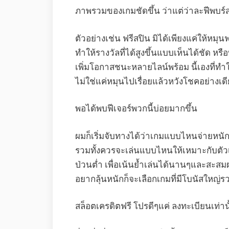
ภาพรวมของเกมชัดขึ้น ว่าแต่ว่าละฟีพบร์ส
ตัวอย่างเช่น ฟรีสปิน มิได้เพียงแค่ให้หมุน
ทำให้รางวัลที่ได้สูงขึ้นแบบเห็นได้ชัด หรื
เพิ่มโอกาสชนะหลายไลน์พร้อม นี้เองที่ทำ
ไม่ใช่แค่หมุนไปเรื่อยแล้วหวังโชคอย่างเด
พอได้พบฟีเจอร์พวกนี้บ่อยมากขึ้น
ผมก็เริ่มจับทางได้ว่าเกมแบบไหนจ่ายหนั
รวมทั้งควรจะเล่นแบบไหนให้เหมาะกับตัวเ
ป่วนต่ำ เพื่อเน้นย้ำเล่นได้นานๆและสะสม
อยากลุ้นหนักก็จะเลือกเกมที่มีโบนัสใหญ่รว
สล็อตเครดิตฟรี โปรดีๆแค่ ลงทะเบียนเท่านั