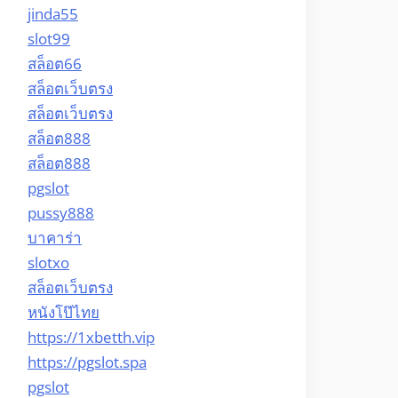
jinda55
slot99
สล็อต66
สล็อตเว็บตรง
สล็อตเว็บตรง
สล็อต888
สล็อต888
pgslot
pussy888
บาคาร่า
slotxo
สล็อตเว็บตรง
หนังโป๊ไทย
https://1xbetth.vip
https://pgslot.spa
pgslot