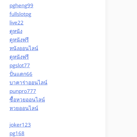
pgheng99
fullslotpg
live22
ดูหนัง
ดูหนังฟรี
หนังออนไลน์
ดูหนังฟรี
pgslot77
ปั่นแตก66
บาคาร่าออนไลน์
punpro777
ซื้อหวยออนไลน์
หวยออนไลน์
joker123
pg168