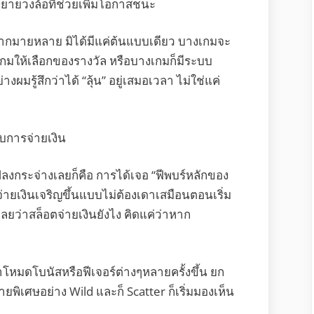
ขยายวงล้อที่ช่วยเพิ่มโอกาสชนะ
มากมายหลาย มิได้มีแค่ต้นแบบเดียว บางเกมจะ
กมให้เลือกของรางวัล หรือบางเกมก็มีระบบ
งผมรู้สึกว่าได้ “ลุ้น” อยู่เสมอเวลา ไม่ใช่แค่
บบการจ่ายเงิน
นแปลงกระจ่างเลยก็คือ การได้เจอ “ฟีพบร์หลักของ
จ่ายเงินเจริญขึ้นแบบไม่ต้องเดาเสมือนตอนเริ่ม
ยว่าสล็อตจ่ายเงินยังไง คิดแค่ว่าหาก
้าโหมดโบนัสหรือฟีเจอร์ต่างๆหลายครั้งขึ้น ยก
ายพิเศษอย่าง Wild และก็ Scatter ก็เริ่มมองเห็น